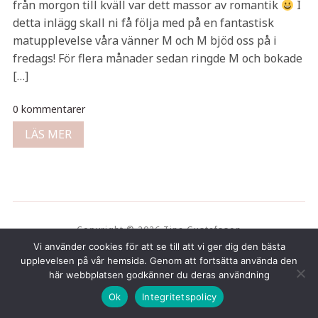
från morgon till kväll var dett massor av romantik
I
detta inlägg skall ni få följa med på en fantastisk
matupplevelse våra vänner M och M bjöd oss på i
fredags! För flera månader sedan ringde M och bokade
[…]
0 kommentarer
LÄS MER
Copyright © 2026 Tina Gustafsson
Vi använder cookies för att se till att vi ger dig den bästa
upplevelsen på vår hemsida. Genom att fortsätta använda den
här webbplatsen godkänner du deras användning
Ok
Integritetspolicy