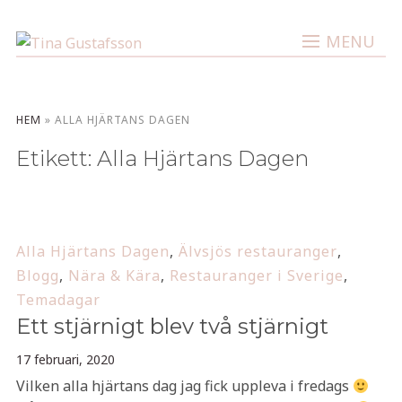
MENU
HEM
»
ALLA HJÄRTANS DAGEN
Etikett:
Alla Hjärtans Dagen
Alla Hjärtans Dagen
,
Älvsjös restauranger
,
Blogg
,
Nära & Kära
,
Restauranger i Sverige
,
Temadagar
Ett stjärnigt blev två stjärnigt
17 februari, 2020
Vilken alla hjärtans dag jag fick uppleva i fredags