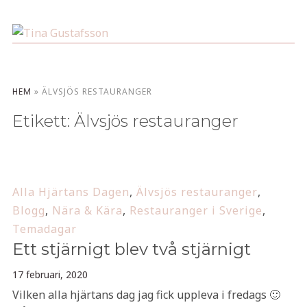
HEM
»
ÄLVSJÖS RESTAURANGER
Etikett:
Älvsjös restauranger
Alla Hjärtans Dagen
,
Älvsjös restauranger
,
Blogg
,
Nära & Kära
,
Restauranger i Sverige
,
Temadagar
Ett stjärnigt blev två stjärnigt
17 februari, 2020
Vilken alla hjärtans dag jag fick uppleva i fredags 🙂