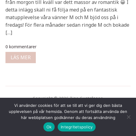
från morgon till kväll var dett massor av romantik 😀 I
detta inlägg skall ni få följa med på en fantastisk
matupplevelse våra vänner M och M bjöd oss på i
fredags! För flera månader sedan ringde M och bokade
[…]
0 kommentarer
LÄS MER
Copyright © 2026 Tina Gustafsson
Vi använder cookies för att se till att vi ger dig den bästa
upplevelsen på vår hemsida. Genom att fortsätta använda den
här webbplatsen godkänner du deras användning
Ok
Integritetspolicy