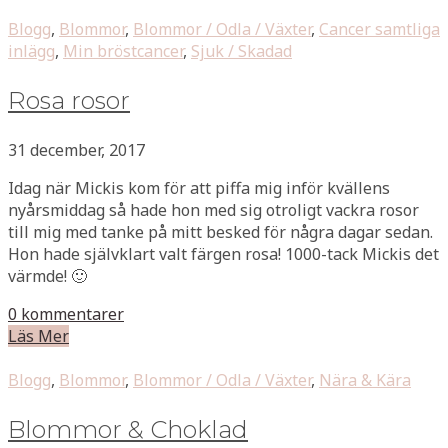
Blogg
,
Blommor
,
Blommor / Odla / Växter
,
Cancer samtliga
inlägg
,
Min bröstcancer
,
Sjuk / Skadad
Rosa rosor
31 december, 2017
Idag när Mickis kom för att piffa mig inför kvällens
nyårsmiddag så hade hon med sig otroligt vackra rosor
till mig med tanke på mitt besked för några dagar sedan.
Hon hade självklart valt färgen rosa! 1000-tack Mickis det
värmde! 🙂
0 kommentarer
Läs Mer
Blogg
,
Blommor
,
Blommor / Odla / Växter
,
Nära & Kära
Blommor & Choklad