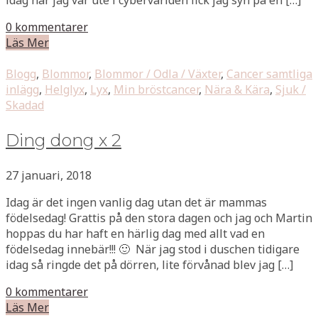
0 kommentarer
Läs Mer
Blogg
,
Blommor
,
Blommor / Odla / Växter
,
Cancer samtliga
inlägg
,
Helglyx
,
Lyx
,
Min bröstcancer
,
Nära & Kära
,
Sjuk /
Skadad
Ding dong x 2
27 januari, 2018
Idag är det ingen vanlig dag utan det är mammas
födelsedag! Grattis på den stora dagen och jag och Martin
hoppas du har haft en härlig dag med allt vad en
födelsedag innebär!!! 🙂 När jag stod i duschen tidigare
idag så ringde det på dörren, lite förvånad blev jag […]
0 kommentarer
Läs Mer