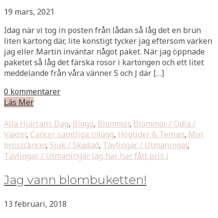
19 mars, 2021
Idag när vi tog in posten från lådan så låg det en brun
liten kartong där, lite konstigt tycker jag eftersom varken
jag eller Martin inväntar något paket. När jag öppnade
paketet så låg det färska rosor i kartongen och ett litet
meddelande från våra vänner S och J där […]
0 kommentarer
Läs Mer
Alla Hjärtans Dag
,
Blogg
,
Blommor
,
Blommor / Odla /
Växter
,
Cancer samtliga inlägg
,
Högtider & Teman
,
Min
bröstcancer
,
Sjuk / Skadad
,
Tävlingar / Utmaningar
,
Tävlingar / Utmaningar Jag har har fått pris i
Jag vann blombuketten!
13 februari, 2018