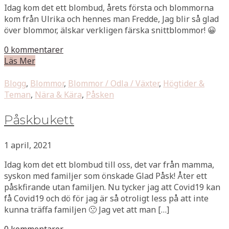
Idag kom det ett blombud, årets första och blommorna
kom från Ulrika och hennes man Fredde, Jag blir så glad
över blommor, älskar verkligen färska snittblommor! 😀
0 kommentarer
Läs Mer
Blogg
,
Blommor
,
Blommor / Odla / Växter
,
Högtider &
Teman
,
Nära & Kära
,
Påsken
Påskbukett
1 april, 2021
Idag kom det ett blombud till oss, det var från mamma,
syskon med familjer som önskade Glad Påsk! Åter ett
påskfirande utan familjen. Nu tycker jag att Covid19 kan
få Covid19 och dö för jag är så otroligt less på att inte
kunna träffa familjen 🙁 Jag vet att man […]
0 kommentarer