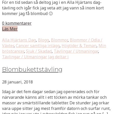
För en tid sedan så deltog jag i en Alla Hjärtans dag-
tävling och igår fick jag veta att jag vann så inom kort
kommer jag få blombud 🙂
0 kommentarer
Läs Mer
Alla Hjärtans Dag
,
Blogg
,
Blommor
,
Blommor / Odla /
Växter
,
Cancer samtliga inlägg
,
Högtider & Teman
,
Min
bröstcancer
,
Sjuk / Skadad
,
Tävlingar / Utmaningar
,
Tävlingar / Utmaningar Jag deltar i
Blombukettstävling
28 januari, 2018
Idag är det fem dagar sedan jag opererades och för
närvarande känns allt i ett töcken av mörka tankar och
massor av smärtstillande tabletter. De stunder jag orkar
vara uppe sitter jag mest framför datorn och surfar runt,
idag när jag var ute i cybervärlden fick jag syn på en […]