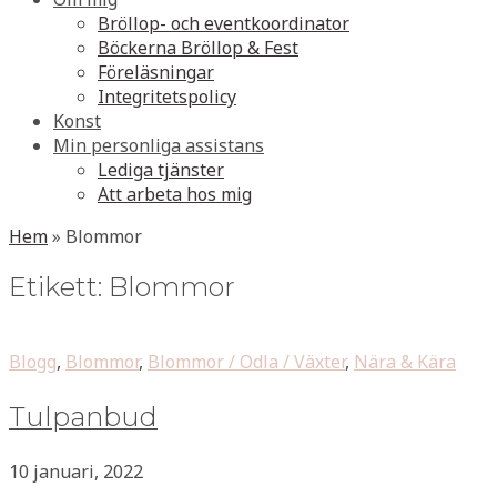
Bröllop- och eventkoordinator
Böckerna Bröllop & Fest
Föreläsningar
Integritetspolicy
Konst
Min personliga assistans
Lediga tjänster
Att arbeta hos mig
Hem
»
Blommor
Etikett:
Blommor
Blogg
,
Blommor
,
Blommor / Odla / Växter
,
Nära & Kära
Tulpanbud
10 januari, 2022