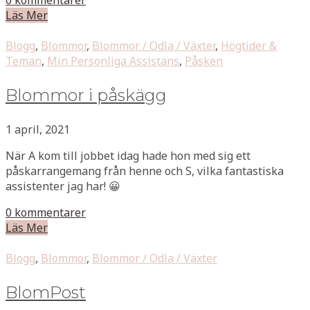
Läs Mer
Blogg
,
Blommor
,
Blommor / Odla / Växter
,
Högtider &
Teman
,
Min Personliga Assistans
,
Påsken
Blommor i påskägg
1 april, 2021
När A kom till jobbet idag hade hon med sig ett
påskarrangemang från henne och S, vilka fantastiska
assistenter jag har! 😀
0 kommentarer
Läs Mer
Blogg
,
Blommor
,
Blommor / Odla / Växter
BlomPost