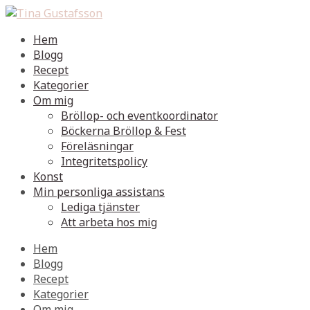
Hem
Blogg
Recept
Kategorier
Om mig
Bröllop- och eventkoordinator
Böckerna Bröllop & Fest
Föreläsningar
Integritetspolicy
Konst
Min personliga assistans
Lediga tjänster
Att arbeta hos mig
Hem
Blogg
Recept
Kategorier
Om mig