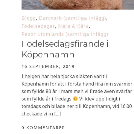
Blogg
,
Danmark (samtliga inlägg)
,
Födelsedagar
,
Nära & Kära
,
Resor utomlands (samtliga inlägg)
Födelsedagsfirande i
Köpenhamn
16 SEPTEMBER, 2019
I helgen har hela tjocka släkten varit i
Köpenhamn för att i första hand fira min svärmor
som fyllde 80 år i mars men vi firade även svärfar
som fyllde år i fredags
Vi klev upp tidigt i
torsdags och bilade ner till Köpenhamn, vid 16:00
checkade vi in […]
0 KOMMENTARER