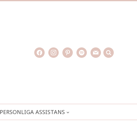
facebook
instagram
pinterest
spotify
mail
search

PERSONLIGA ASSISTANS