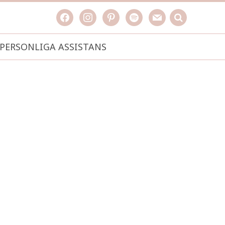
facebook
instagram
pinterest
spotify
mail
search

PERSONLIGA ASSISTANS