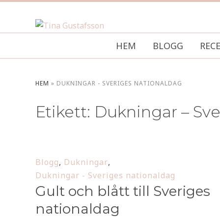
HEM
BLOGG
REC
HEM
»
DUKNINGAR - SVERIGES NATIONALDAG
Etikett:
Dukningar – Sve
Blogg
,
Dukningar
,
Dukningar - Sveriges nationaldag
Gult och blått till Sveriges
nationaldag