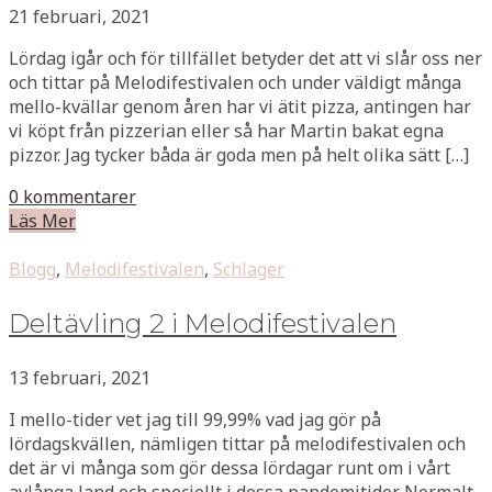
21 februari, 2021
Lördag igår och för tillfället betyder det att vi slår oss ner
och tittar på Melodifestivalen och under väldigt många
mello-kvällar genom åren har vi ätit pizza, antingen har
vi köpt från pizzerian eller så har Martin bakat egna
pizzor. Jag tycker båda är goda men på helt olika sätt […]
0 kommentarer
Läs Mer
Blogg
,
Melodifestivalen
,
Schlager
Deltävling 2 i Melodifestivalen
13 februari, 2021
I mello-tider vet jag till 99,99% vad jag gör på
lördagskvällen, nämligen tittar på melodifestivalen och
det är vi många som gör dessa lördagar runt om i vårt
avlånga land och speciellt i dessa pandemitider. Normalt