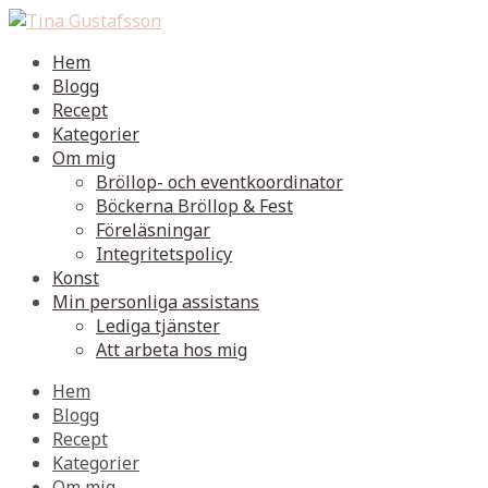
Hem
Blogg
Recept
Kategorier
Om mig
Bröllop- och eventkoordinator
Böckerna Bröllop & Fest
Föreläsningar
Integritetspolicy
Konst
Min personliga assistans
Lediga tjänster
Att arbeta hos mig
Hem
Blogg
Recept
Kategorier
Om mig