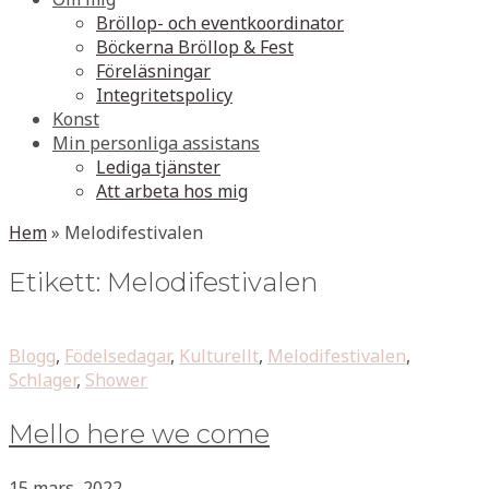
Bröllop- och eventkoordinator
Böckerna Bröllop & Fest
Föreläsningar
Integritetspolicy
Konst
Min personliga assistans
Lediga tjänster
Att arbeta hos mig
Hem
»
Melodifestivalen
Etikett:
Melodifestivalen
Blogg
,
Födelsedagar
,
Kulturellt
,
Melodifestivalen
,
Schlager
,
Shower
Mello here we come
15 mars, 2022