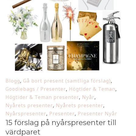
Blogg
,
Gå bort present (samtliga förslag)
,
Goodiebags / Presenter
,
Högtider & Teman
,
Högtider & Teman presenter
,
Nyår
,
Nyårets presenter
,
Nyårets presenter
,
Nyårspresenter
,
Presenter
,
Presenter Nyår
15 förslag på nyårspresenter till
värdparet