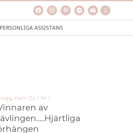
facebook
instagram
pinterest
spotify
mail
search

PERSONLIGA ASSISTANS
logg
,
Vann Du / Ni ?
Vinnaren av
tävlingen…..Hjärtliga
örhängen