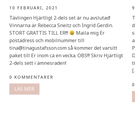
10 FEBRUARI, 2021
9
Tävlingen Hjärtligt 2-dels set är nu avslutad!
T
Vinnarna är Rebecca Sneitz och Ingrid Gerdin.
d
STORT GRATTIS TILL ER!!!
Maila mig Er
s
postadress och mobilnummer till
a
tina@tinagustafsson.com så kommer det varsitt
P
paket till Er inom ca en vecka. OBS!!! Skriv Hjärtligt
D
2-dels sett i ämnesraden!
t
[
0 KOMMENTARER
LÄS MER