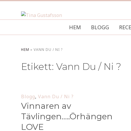
HEM
BLOGG
REC
HEM
»
VANN DU / NI ?
Etikett:
Vann Du / Ni ?
Blogg
,
Vann Du / Ni ?
Vinnaren av
Tävlingen…..Örhängen
LOVE