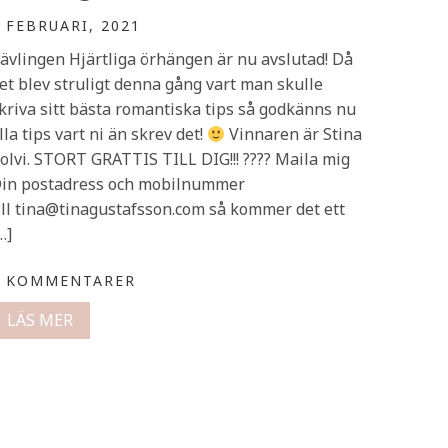
 FEBRUARI, 2021
ävlingen Hjärtliga örhängen är nu avslutad! Då
et blev struligt denna gång vart man skulle
kriva sitt bästa romantiska tips så godkänns nu
lla tips vart ni än skrev det!
Vinnaren är Stina
olvi. STORT GRATTIS TILL DIG!!! ???? Maila mig
in postadress och mobilnummer
ill tina@tinagustafsson.com så kommer det ett
…]
0 KOMMENTARER
LÄS MER