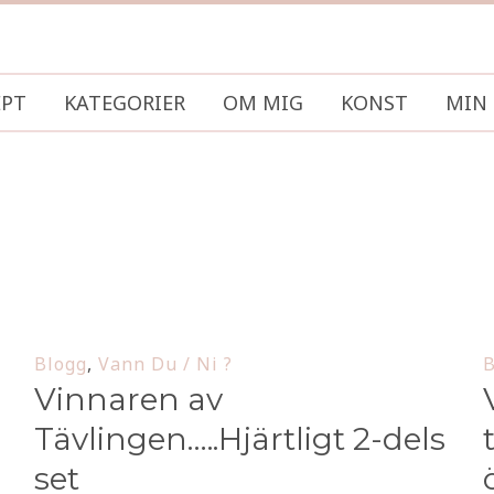
EPT
KATEGORIER
OM MIG
KONST
MIN 
Blogg
,
Vann Du / Ni ?
B
Vinnaren av
Tävlingen…..Hjärtligt 2-dels
set