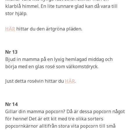
klarblå himmel. En lite tunnare glad kan då vara till
stor hjälp.
HÄR
hittar du den ärtgröna pläden.
Nr 13
Bjud in mamma på en lyxig hemlagad middag och
börja med en glas rosé som välkomstdryck.
Just detta rosévin hittar du
HÄR
.
Nr 14
Gillar din mamma popcorn? Då är dessa popcorn något
för henne! Det är ett kit med tre olika sorters
popcornkärnor alltifrån stora vita popcorn till små