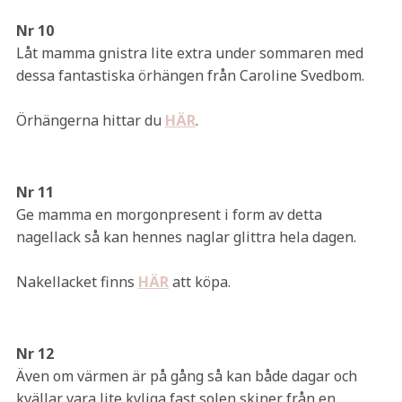
Nr 10
Låt mamma gnistra lite extra under sommaren med
dessa fantastiska örhängen från Caroline Svedbom.
Örhängerna hittar du
HÄR
.
Nr 11
Ge mamma en morgonpresent i form av detta
nagellack så kan hennes naglar glittra hela dagen.
Nakellacket finns
HÄR
att köpa.
Nr 12
Även om värmen är på gång så kan både dagar och
kvällar vara lite kyliga fast solen skiner från en