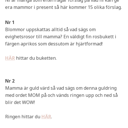
Ni är många som efterfrågar förslag på vad ni kan ge
era mammor i present så här kommer 15 olika förslag.
Nr 1
Blommor uppskattas alltid så vad sägs om
evighetsrosor till mamma? En väldigt fin rosbukett i
färgen aprikos som dessutom är hjärtformad!
HÄR
hittar du buketten.
Nr 2
Mamma är guld värd så vad sägs om denna guldring
med ordet MOM på och vänds ringen upp och ned så
blir det WOW!
Ringen hittar du
HÄR
.