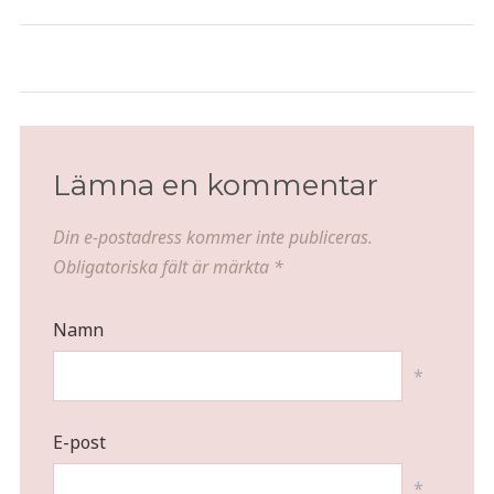
Superkrämig äggröra med
Hjärtinfarkt
krispig topping och löjrom
Lämna en kommentar
Din e-postadress kommer inte publiceras.
Obligatoriska fält är märkta
*
Namn
*
E-post
*