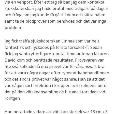
via en venport. Efter ett tag så bad jag dem kontakta
sjuksköterskan jag hade pratat med tidigare på dagen
och fråga om jag kunde få gå till dem och sätta nålen
samt ta de blodprover som behövdes och det var inga
problem.
Jag fick träffa sjuksköterskan Linnea som var helt
fantastisk och lyckades på första försöket 🙂 Sedan
fick jag vänta ytterligare x-antal timmar innan läkaren
David kom och berättade resultaten. Provsvaren var
lite svårtolkade då ena provet var förvånansvärt bra
för att vara några dagar efter cytostatikabehandlingen
och det andra provet var något sämre. Han sa att det
var någon sort infektion i kroppen och troligtvis beror
det på den vätskeansamling de hittade i torsdags vid
röntgen.
Han berättade vidare att vätskan storlek var 13 cm x 8