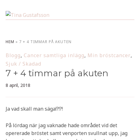
HEM
»
7 + 4 TIMMAR PÅ AKUTEN
Blogg
,
Cancer samtliga inlägg
,
Min bröstcancer
,
Sjuk / Skadad
7 + 4 timmar på akuten
8 april, 2018
Ja vad skall man säga!?!?!
På lördag när jag vaknade hade området vid det
opererade bröstet samt venporten svullnat upp, jag