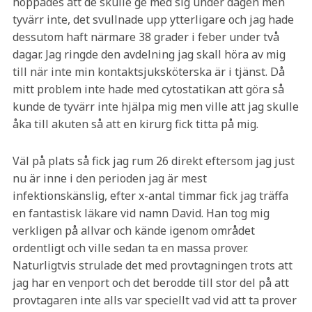
hoppades att de skulle ge med sig under dagen men
tyvärr inte, det svullnade upp ytterligare och jag hade
dessutom haft närmare 38 grader i feber under två
dagar. Jag ringde den avdelning jag skall höra av mig
till när inte min kontaktsjuksköterska är i tjänst. Då
mitt problem inte hade med cytostatikan att göra så
kunde de tyvärr inte hjälpa mig men ville att jag skulle
åka till akuten så att en kirurg fick titta på mig.
Väl på plats så fick jag rum 26 direkt eftersom jag just
nu är inne i den perioden jag är mest
infektionskänslig, efter x-antal timmar fick jag träffa
en fantastisk läkare vid namn David. Han tog mig
verkligen på allvar och kände igenom området
ordentligt och ville sedan ta en massa prover.
Naturligtvis strulade det med provtagningen trots att
jag har en venport och det berodde till stor del på att
provtagaren inte alls var speciellt vad vid att ta prover