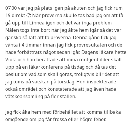
07:00 var jag på plats igen på akuten och jag fick rum
19 direkt 🙂 När proverna skulle tas bad jag om att få
gå upp till Linnea igen och det var inga problem.
Nålen togs inte bort när jag åkte hem igår så det var
ganska så lätt att ta proverna. Denna gång fick jag
vänta i 4 timmar innan jag fick provresultaten och de
hade förbättrats något sedan igår. Dagens läkare hette
Viola och hon berättade att mina röntgenbilder skall
upp på en läkarkonferens på tisdag och då tas det
beslut om vad som skall göras, troligtvis blir det att
jag töms på vätskan på torsdag. Hon inspekterade
också området och konstaterade att jag även hade
vätskeansamling på fler ställen.
Jag fick åka hem med förbehållet att komma tillbaka
omgående om jag får frossa eller högre feber.