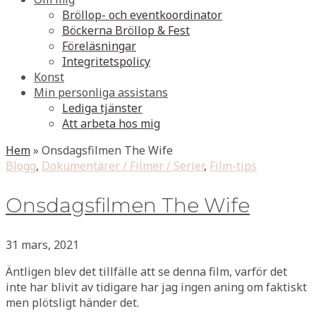
Bröllop- och eventkoordinator
Böckerna Bröllop & Fest
Föreläsningar
Integritetspolicy
Konst
Min personliga assistans
Lediga tjänster
Att arbeta hos mig
Hem
»
Onsdagsfilmen The Wife
Blogg
,
Dokumentärer / Filmer / Serier
,
Film-tips
Onsdagsfilmen The Wife
31 mars, 2021
Äntligen blev det tillfälle att se denna film, varför det
inte har blivit av tidigare har jag ingen aning om faktiskt
men plötsligt händer det.