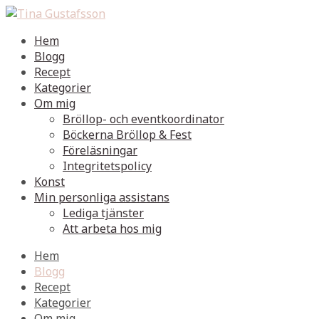
Hem
Blogg
Recept
Kategorier
Om mig
Bröllop- och eventkoordinator
Böckerna Bröllop & Fest
Föreläsningar
Integritetspolicy
Konst
Min personliga assistans
Lediga tjänster
Att arbeta hos mig
Hem
Blogg
Recept
Kategorier
Om mig