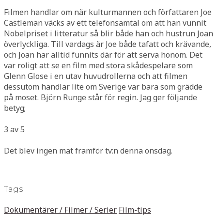
Filmen handlar om när kulturmannen och författaren Joe
Castleman väcks av ett telefonsamtal om att han vunnit
Nobelpriset i litteratur så blir både han och hustrun Joan
överlyckliga. Till vardags är Joe både tafatt och krävande,
och Joan har alltid funnits där för att serva honom. Det
var roligt att se en film med stora skådespelare som
Glenn Glose i en utav huvudrollerna och att filmen
dessutom handlar lite om Sverige var bara som grädde
på moset. Björn Runge står för regin. Jag ger följande
betyg;
3 av 5
Det blev ingen mat framför tv:n denna onsdag.
Tags
Dokumentärer / Filmer / Serier
Film-tips