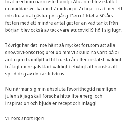
firat med min närmaste familj i Alicante blev istället
en middagsvecka med 7 middagar 7 dagar i rad med ett
mindre antal gäster per gång. Den officiella 50-års
festen med ett mindre antal gäster än vad tänkt från
början blev också av tack vare att covid19 höll sig lugn.
I övrigt har det inte hänt så mycket förutom att alla
shower/konserter, bröllop mm vi skulle ha varit på är
antingen framflyttad till nästa år eller instälkt, väldigt
tråkigt men självklart väldigt behvligt att minska all
spridning av detta skitvirus.
Nu närmar sig min absoluta favorithögtid nämligen
julen så jag skall försöka hitta lite energi och
inspiration och bjuda er recept och inlägg!
Vi hörs snart igen!