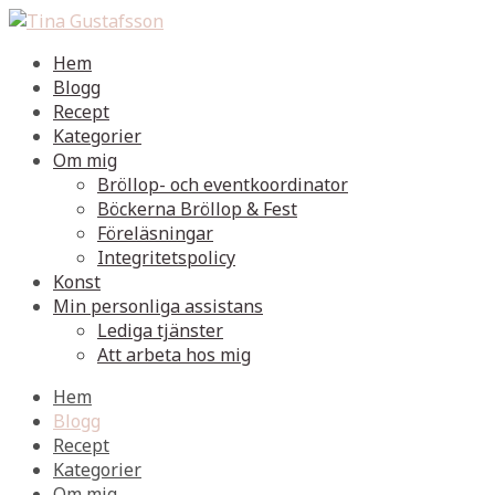
Hem
Blogg
Recept
Kategorier
Om mig
Bröllop- och eventkoordinator
Böckerna Bröllop & Fest
Föreläsningar
Integritetspolicy
Konst
Min personliga assistans
Lediga tjänster
Att arbeta hos mig
Hem
Blogg
Recept
Kategorier
Om mig