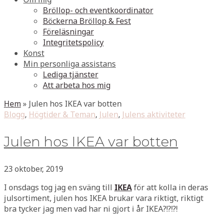
Bröllop- och eventkoordinator
Böckerna Bröllop & Fest
Föreläsningar
Integritetspolicy
Konst
Min personliga assistans
Lediga tjänster
Att arbeta hos mig
Hem
»
Julen hos IKEA var botten
Blogg
,
Högtider & Teman
,
Julen
,
Julens aktiviteter
Julen hos IKEA var botten
23 oktober, 2019
I onsdags tog jag en sväng till
IKEA
för att kolla in deras
julsortiment, julen hos IKEA brukar vara riktigt, riktigt
bra tycker jag men vad har ni gjort i år IKEA?!?!?!