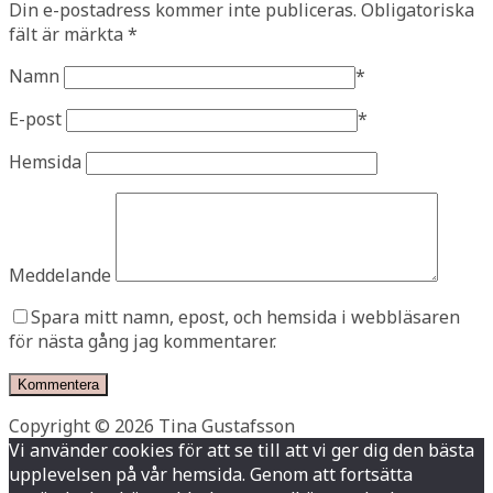
Din e-postadress kommer inte publiceras.
Obligatoriska
fält är märkta
*
Namn
*
E-post
*
Hemsida
Meddelande
Spara mitt namn, epost, och hemsida i webbläsaren
för nästa gång jag kommentarer.
Copyright © 2026 Tina Gustafsson
Vi använder cookies för att se till att vi ger dig den bästa
upplevelsen på vår hemsida. Genom att fortsätta