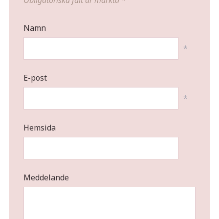
Obligatoriska fält är märkta
*
Namn
*
E-post
*
Hemsida
Meddelande