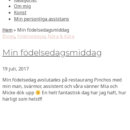
Om mig
Konst
Min personliga assistans
Hem
»
Min födelsedagsmiddag
Blogg
,
Födelsedagar
,
Nära & Kära
Min födelsedagsmiddag
19 juli, 2017
Min födelsedag avslutades på restaurang Pinchos med
min man, svärmor, assistent och våra vänner Mia och
Micke dök upp
En helt fantastisk dag har jag haft, hur
härligt som helst!!!