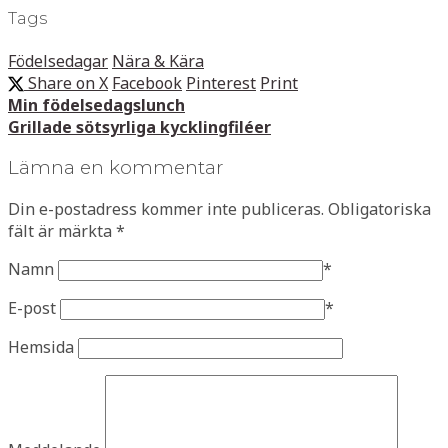
Tags
Födelsedagar
Nära & Kära
Share on X
Facebook
Pinterest
Print
Min födelsedagslunch
Grillade sötsyrliga kycklingfiléer
Lämna en kommentar
Din e-postadress kommer inte publiceras.
Obligatoriska
fält är märkta
*
Namn
*
E-post
*
Hemsida