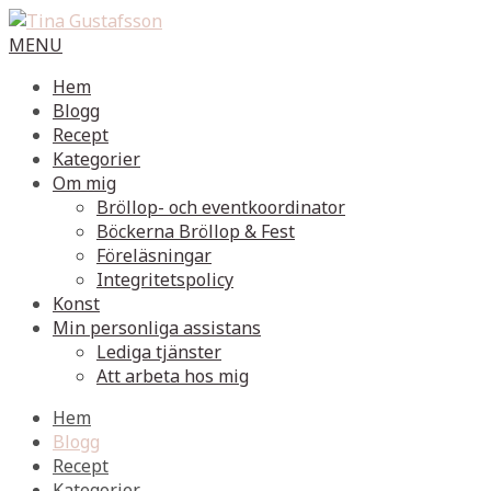
MENU
Hem
Blogg
Recept
Kategorier
Om mig
Bröllop- och eventkoordinator
Böckerna Bröllop & Fest
Föreläsningar
Integritetspolicy
Konst
Min personliga assistans
Lediga tjänster
Att arbeta hos mig
Hem
Blogg
Recept
Kategorier