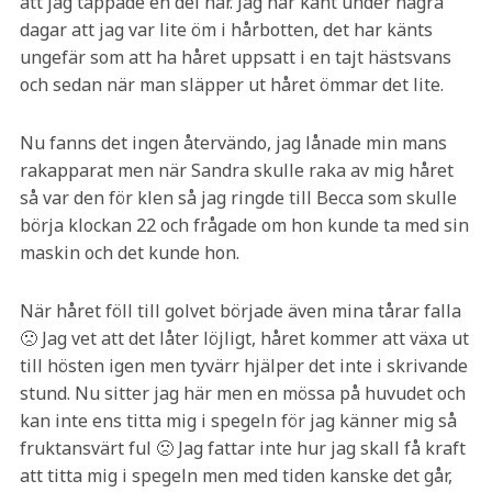
att jag tappade en del hår. Jag har känt under några
dagar att jag var lite öm i hårbotten, det har känts
ungefär som att ha håret uppsatt i en tajt hästsvans
och sedan när man släpper ut håret ömmar det lite.
Nu fanns det ingen återvändo, jag lånade min mans
rakapparat men när Sandra skulle raka av mig håret
så var den för klen så jag ringde till Becca som skulle
börja klockan 22 och frågade om hon kunde ta med sin
maskin och det kunde hon.
När håret föll till golvet började även mina tårar falla
🙁 Jag vet att det låter löjligt, håret kommer att växa ut
till hösten igen men tyvärr hjälper det inte i skrivande
stund. Nu sitter jag här men en mössa på huvudet och
kan inte ens titta mig i spegeln för jag känner mig så
fruktansvärt ful 🙁 Jag fattar inte hur jag skall få kraft
att titta mig i spegeln men med tiden kanske det går,