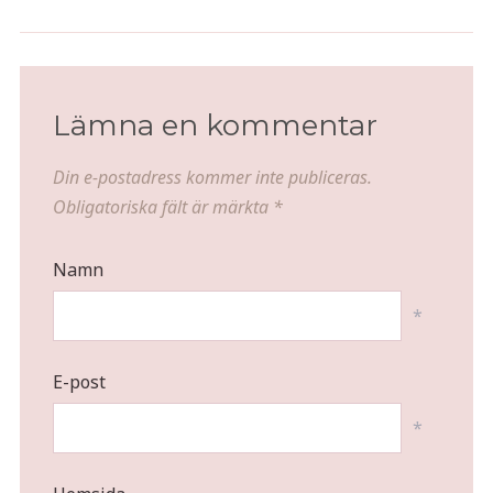
Medicinerna jag tog dagen då
Räkor i krämig parmesansås
jag fick cellgifter
Lämna en kommentar
Din e-postadress kommer inte publiceras.
Obligatoriska fält är märkta
*
Namn
*
E-post
*