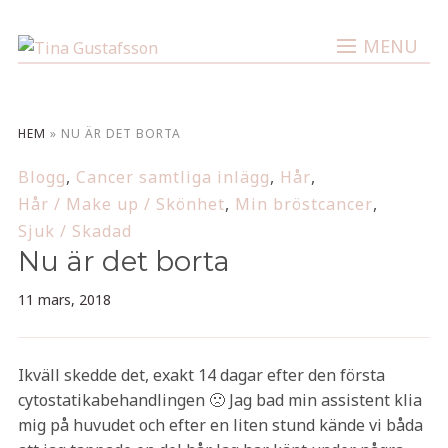
MENU
HEM
»
NU ÄR DET BORTA
Blogg
,
Cancer samtliga inlägg
,
Hår
,
Hår / Make up / Skönhet
,
Min bröstcancer
,
Sjuk / Skadad
Nu är det borta
11 mars, 2018
Ikväll skedde det, exakt 14 dagar efter den första
cytostatikabehandlingen 🙁 Jag bad min assistent klia
mig på huvudet och efter en liten stund kände vi båda