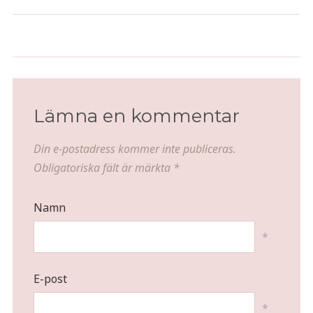
Alla hjärtans dag-lunch med
Ett stjärnigt blev två stjärnigt
Becca
Lämna en kommentar
Din e-postadress kommer inte publiceras.
Obligatoriska fält är märkta
*
Namn
*
E-post
*