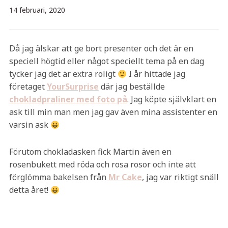
14 februari, 2020
Då jag älskar att ge bort presenter och det är en
speciell högtid eller något speciellt tema på en dag
tycker jag det är extra roligt
I år hittade jag
företaget
YourSurprise
där jag beställde
chokladpraliner med foto på
. Jag köpte självklart en
ask till min man men jag gav även mina assistenter en
varsin ask
Förutom chokladasken fick Martin även en
rosenbukett med röda och rosa rosor och inte att
förglömma bakelsen från
Mr Cake
, jag var riktigt snäll
detta året!