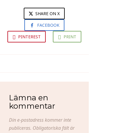
SHARE ON X
FACEBOOK
PINTEREST
PRINT
Hipp, hipp hurra...
Hemmapåsk 2013
Lämna en
kommentar
Din e-postadress kommer inte
publiceras.
Obligatoriska fält är