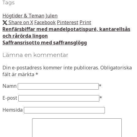
Tags
Högtider & Teman
Julen
Share on X
Facebook
Pinterest
Print
Renfärsbiffar med mandelpotatispuré, kantarellsås
och rårörda lingon
Saffransrisotto med saffransglögg
Lämna en kommentar
Din e-postadress kommer inte publiceras.
Obligatoriska
fält är märkta
*
Namn
*
E-post
*
Hemsida