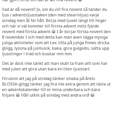
Vad är då novent? Jo, om du vill fira novent så tänder du
ljus i adventsljusstaken (den med stearinljus) varje
söndag men åt fel håll. Börja med ljuset längt till höger
och när vi väl kommer till första advent möts fjärde
novent med första advent 😀 I år börjar första novent den
8 november. I och med detta kan man även lägga mysiga
juliga aktiviteter som att t.ex. titta på juliga filmer, dricka
glögg, lyssna på julmusik, baka, göra gulgodis, sätta upp
ljusslingor i träd och buskar mm mm.
Det är dock inte tänkt att man skall ta fram allt som har
med julen att göra utan bara en liten tjuvstart.
Förutom att jag på söndag tänker smaka på årets
BLOSSA-glögg tänker jag fira lite extra genom att tävla ut
en adventskalender till er mina underbara och kära
följare 😀 Håll utkik på söndag med andra ord! 😀