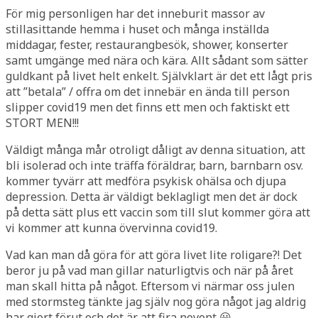
För mig personligen har det inneburit massor av
stillasittande hemma i huset och många inställda
middagar, fester, restaurangbesök, shower, konserter
samt umgänge med nära och kära. Allt sådant som sätter
guldkant på livet helt enkelt. Självklart är det ett lågt pris
att ”betala” / offra om det innebär en ända till person
slipper covid19 men det finns ett men och faktiskt ett
STORT MEN!!!
Väldigt många mår otroligt dåligt av denna situation, att
bli isolerad och inte träffa föräldrar, barn, barnbarn osv.
kommer tyvärr att medföra psykisk ohälsa och djupa
depression. Detta är väldigt beklagligt men det är dock
på detta sätt plus ett vaccin som till slut kommer göra att
vi kommer att kunna övervinna covid19.
Vad kan man då göra för att göra livet lite roligare?! Det
beror ju på vad man gillar naturligtvis och när på året
man skall hitta på något. Eftersom vi närmar oss julen
med stormsteg tänkte jag själv nog göra något jag aldrig
har gjort förut och det är att fira novent 😀