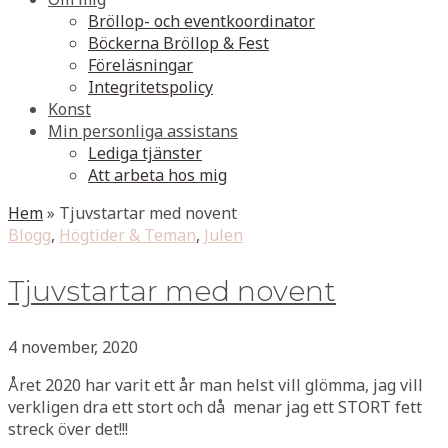
Bröllop- och eventkoordinator
Böckerna Bröllop & Fest
Föreläsningar
Integritetspolicy
Konst
Min personliga assistans
Lediga tjänster
Att arbeta hos mig
Hem
»
Tjuvstartar med novent
Blogg
,
Högtider & Teman
,
Julen
Tjuvstartar med novent
4 november, 2020
Året 2020 har varit ett år man helst vill glömma, jag vill
verkligen dra ett stort och då menar jag ett STORT fett
streck över det!!!