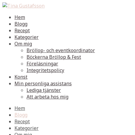
Hem
Blogg
Recept
Kategorier
Om mig
Bröllop- och eventkoordinator
Böckerna Bröllop & Fest
Föreläsningar
Integritetspolicy
Konst
Min personliga assistans
Lediga tjänster
Att arbeta hos mig
Hem
Blogg
Recept
Kategorier
Om mig