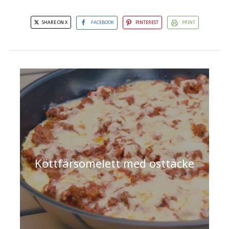
SHARE ON X
FACEBOOK
PINTEREST
PRINT
Köttfärsomelett med osttäcke