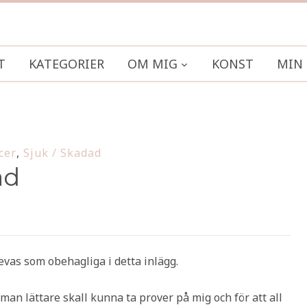
T
KATEGORIER
OM MIG
KONST
MIN 
cer
,
Sjuk / Skadad
ad
levas som obehagliga i detta inlägg.
 man lättare skall kunna ta prover på mig och för att all