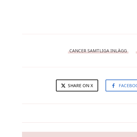
CANCER SAMTLIGA INLÄGG
SHARE ON X
FACEBO
Då var det dags att låta håret
falla