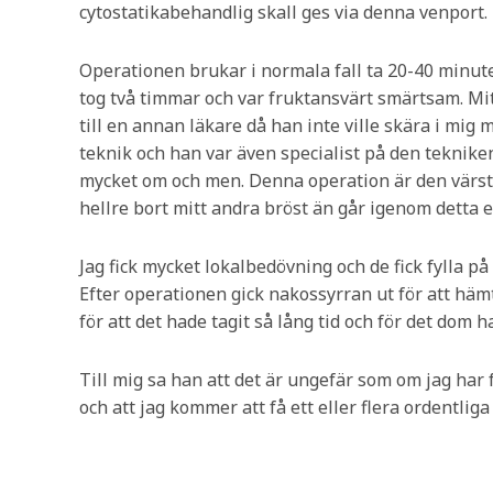
cytostatikabehandlig skall ges via denna venport.
Operationen brukar i normala fall ta 20-40 minute
tog två timmar och var fruktansvärt smärtsam. Mitt
till en annan läkare då han inte ville skära i mig
teknik och han var även specialist på den teknike
mycket om och men. Denna operation är den värsta
hellre bort mitt andra bröst än går igenom detta en
Jag fick mycket lokalbedövning och de fick fylla p
Efter operationen gick nakossyrran ut för att häm
för att det hade tagit så lång tid och för det dom h
Till mig sa han att det är ungefär som om jag har 
och att jag kommer att få ett eller flera ordentli