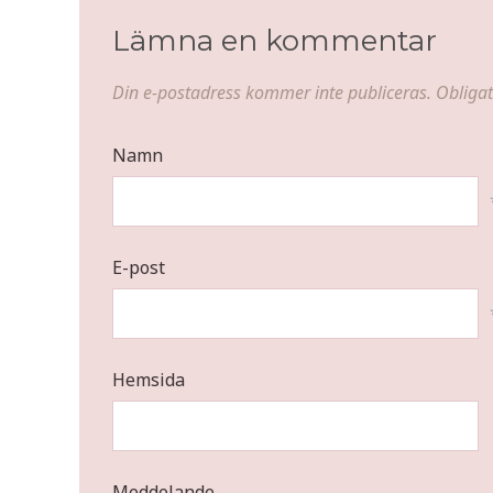
Lämna en kommentar
Din e-postadress kommer inte publiceras.
Obligat
Namn
E-post
Hemsida
Meddelande