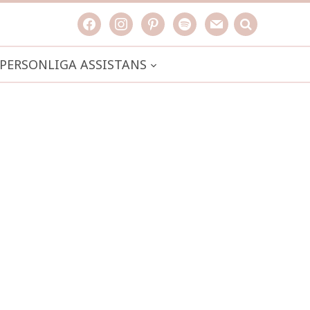
facebook
instagram
pinterest
spotify
mail
search

PERSONLIGA ASSISTANS