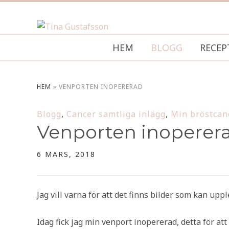
HEM
BLOGG
RECEP
HEM
»
VENPORTEN INOPERERAD
Blogg
,
Cancer samtliga inlägg
,
Min bröstcan
Venporten inoperer
6 MARS, 2018
Jag vill varna för att det finns bilder som kan upp
Idag fick jag min venport inopererad, detta för att