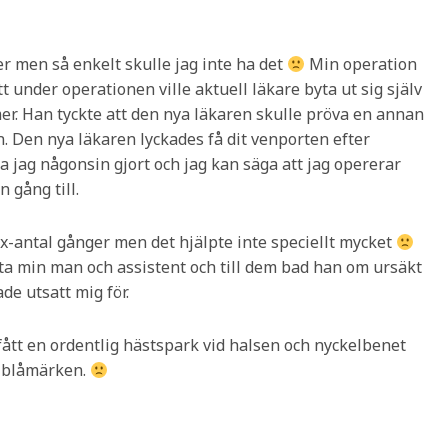
r men så enkelt skulle jag inte ha det
Min operation
 under operationen ville aktuell läkare byta ut sig själv
 mer. Han tyckte att den nya läkaren skulle pröva en annan
n. Den nya läkaren lyckades få dit venporten efter
 jag någonsin gjort och jag kan säga att jag opererar
 gång till.
å x-antal gånger men det hjälpte inte speciellt mycket
ta min man och assistent och till dem bad han om ursäkt
ade utsatt mig för.
fått en ordentlig hästspark vid halsen och nyckelbenet
ga blåmärken.