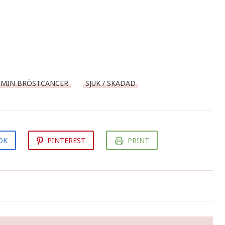
MIN BRÖSTCANCER
SJUK / SKADAD
OK
PINTEREST
PRINT
(Rond 1) Cellgifter 1 av 3