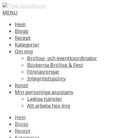
MENU
Hem
Blogg
Recept
Kategorier
Om mig
Bröllop- och eventkoordinator
Böckerna Bröllop & Fest
Föreläsningar
Integritetspolicy
Konst
Min personliga assistans
Lediga tjänster
Att arbeta hos mig
Hem
Blogg
Recept
Kategorier