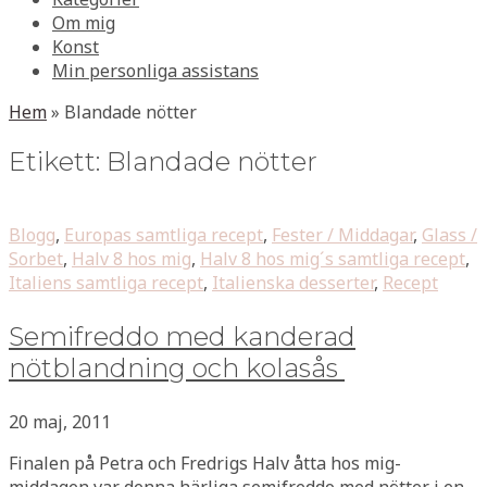
Om mig
Konst
Min personliga assistans
Hem
»
Blandade nötter
Etikett:
Blandade nötter
Blogg
,
Europas samtliga recept
,
Fester / Middagar
,
Glass /
Sorbet
,
Halv 8 hos mig
,
Halv 8 hos mig´s samtliga recept
,
Italiens samtliga recept
,
Italienska desserter
,
Recept
Semifreddo med kanderad
nötblandning och kolasås
20 maj, 2011
Finalen på Petra och Fredrigs Halv åtta hos mig-
middagen var denna härliga semifreddo med nötter i en