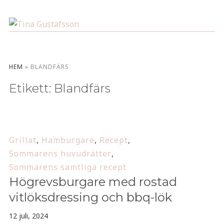
HEM
»
BLANDFÄRS
Etikett:
Blandfärs
Grillat
,
Hamburgare
,
Recept
,
Sommarens huvudrätter
,
Sommarens samtliga recept
Högrevsburgare med rostad
vitlöksdressing och bbq-lök
12 juli, 2024