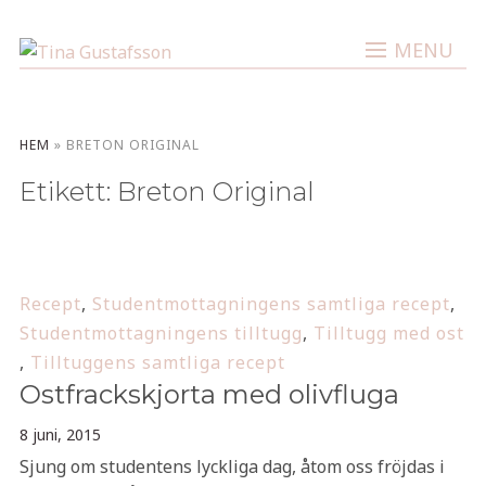
MENU
HEM
»
BRETON ORIGINAL
Etikett:
Breton Original
Recept
,
Studentmottagningens samtliga recept
,
Studentmottagningens tilltugg
,
Tilltugg med ost
,
Tilltuggens samtliga recept
Ostfrackskjorta med olivfluga
8 juni, 2015
Sjung om studentens lyckliga dag, åtom oss fröjdas i