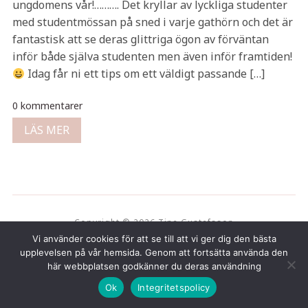
ungdomens vår!………. Det kryllar av lyckliga studenter
med studentmössan på sned i varje gathörn och det är
fantastisk att se deras glittriga ögon av förväntan
inför både själva studenten men även inför framtiden!
Idag får ni ett tips om ett väldigt passande […]
0 kommentarer
LÄS MER
Copyright © 2026 Tina Gustafsson
Vi använder cookies för att se till att vi ger dig den bästa
upplevelsen på vår hemsida. Genom att fortsätta använda den
här webbplatsen godkänner du deras användning
Ok
Integritetspolicy