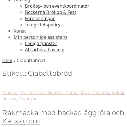
Bröllop- och eventkoordinator
Böckerna Bröllop & Fest
Föreläsningar
Integritetspolicy
Konst
Min personliga assistans
Lediga tjänster
Att arbeta hos mig
Hem
»
Ciabattabröd
Etikett:
Ciabattabröd
Mackor
,
Mackor / Sandwichar / Smörgåsar / Wraps
,
Räkor
,
Recept
,
Skaldjur
Räkmacka med hackad äggröra och
Kalixlöjrom