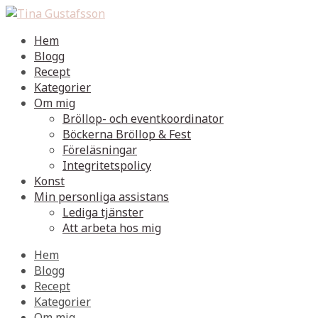
Hem
Blogg
Recept
Kategorier
Om mig
Bröllop- och eventkoordinator
Böckerna Bröllop & Fest
Föreläsningar
Integritetspolicy
Konst
Min personliga assistans
Lediga tjänster
Att arbeta hos mig
Hem
Blogg
Recept
Kategorier
Om mig