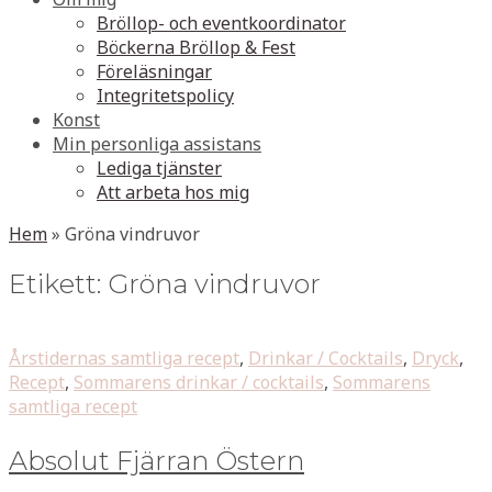
Bröllop- och eventkoordinator
Böckerna Bröllop & Fest
Föreläsningar
Integritetspolicy
Konst
Min personliga assistans
Lediga tjänster
Att arbeta hos mig
Hem
»
Gröna vindruvor
Etikett:
Gröna vindruvor
Årstidernas samtliga recept
,
Drinkar / Cocktails
,
Dryck
,
Recept
,
Sommarens drinkar / cocktails
,
Sommarens
samtliga recept
Absolut Fjärran Östern