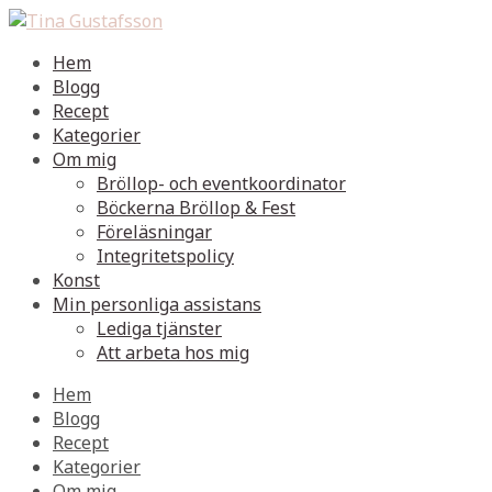
Hem
Blogg
Recept
Kategorier
Om mig
Bröllop- och eventkoordinator
Böckerna Bröllop & Fest
Föreläsningar
Integritetspolicy
Konst
Min personliga assistans
Lediga tjänster
Att arbeta hos mig
Hem
Blogg
Recept
Kategorier
Om mig