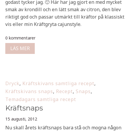
godast tycker jag. 🙂 Här har jag gjort en med mycket
smak av krondill och en lätt smak av citron, den blev
riktigt god och passar utmärkt till kräftor på klassiskt
vis eller min Kräftgryta cajunstyle.
0 kommentarer
LÄS MER
Dryck
,
Kräftskivans samtliga recept
,
Kräftskivans snaps
,
Recept
,
Snaps
,
Temadagars samtliga recept
Kräftsnaps
15 augusti, 2012
Nu skall årets kräftsnaps bara stå och mogna någon