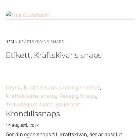
HEM
»
KRÄFTSKIVANS SNAPS
Etikett:
Kräftskivans snaps
Dryck
,
Kräftskivans samtliga recept
,
Kräftskivans snaps
,
Recept
,
Snaps
,
Temadagars samtliga recept
Krondillssnaps
14 augusti, 2014
Gör din egen snaps till kräftskivan, det är absolut