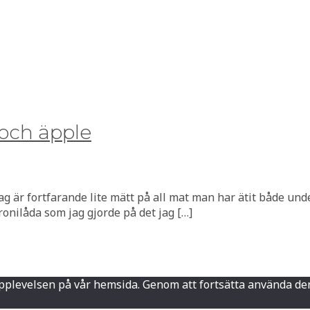
och äpple
 är fortfarande lite mätt på all mat man har ätit både under 
nilåda som jag gjorde på det jag […]
sta upplevelsen på vår hemsida. Genom att fortsätta använd