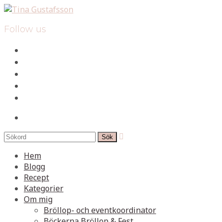
Follow us
facebook
instagram
pinterest
spotify
mail
search

Hem
Blogg
Recept
Kategorier
Om mig
Bröllop- och eventkoordinator
Böckerna Bröllop & Fest