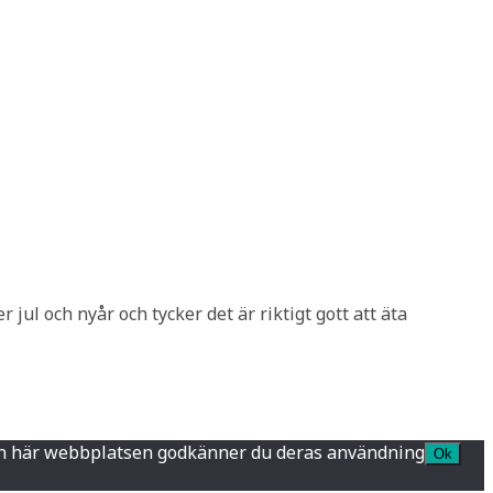
jul och nyår och tycker det är riktigt gott att äta
a den här webbplatsen godkänner du deras användning
Ok