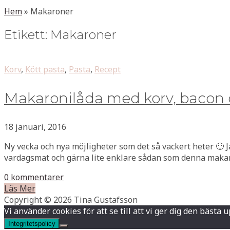
Hem
»
Makaroner
Etikett:
Makaroner
Korv
,
Kött pasta
,
Pasta
,
Recept
Makaronilåda med korv, bacon 
18 januari, 2016
Ny vecka och nya möjligheter som det så vackert heter 🙂 Jag
vardagsmat och gärna lite enklare sådan som denna makaro
0 kommentarer
Läs Mer
Copyright © 2026 Tina Gustafsson
Vi använder cookies för att se till att vi ger dig den bä
Integritetspolicy