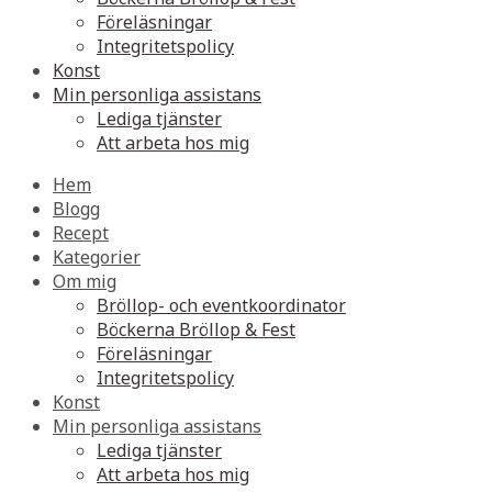
Föreläsningar
Integritetspolicy
Konst
Min personliga assistans
Lediga tjänster
Att arbeta hos mig
Hem
Blogg
Recept
Kategorier
Om mig
Bröllop- och eventkoordinator
Böckerna Bröllop & Fest
Föreläsningar
Integritetspolicy
Konst
Min personliga assistans
Lediga tjänster
Att arbeta hos mig