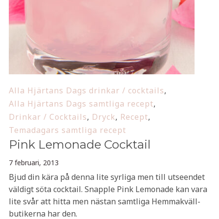
Alla Hjärtans Dags drinkar / cocktails
,
Alla Hjärtans Dags samtliga recept
,
Drinkar / Cocktails
,
Dryck
,
Recept
,
Temadagars samtliga recept
Pink Lemonade Cocktail
7 februari, 2013
Bjud din kära på denna lite syrliga men till utseendet
väldigt söta cocktail. Snapple Pink Lemonade kan vara
lite svår att hitta men nästan samtliga Hemmakväll-
butikerna har den.