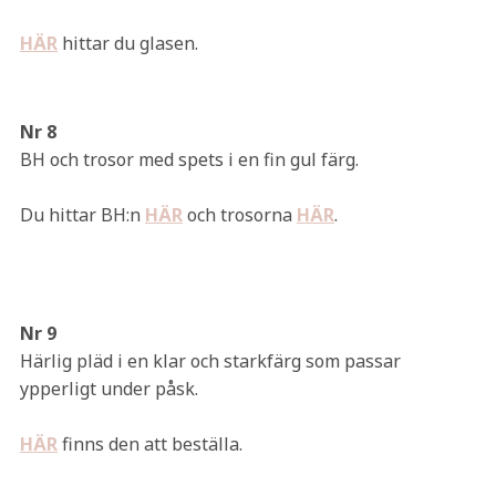
HÄR
hittar du glasen.
Nr 8
BH och trosor med spets i en fin gul färg.
Du hittar BH:n
HÄR
och trosorna
HÄR
.
Nr 9
Härlig pläd i en klar och starkfärg som passar
ypperligt under påsk.
HÄR
finns den att beställa.