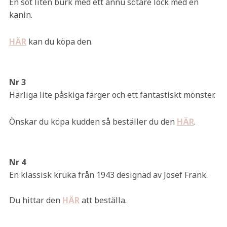
En söt liten burk med ett ännu sötare lock med en
kanin.
HÄR
kan du köpa den.
Nr 3
Härliga lite påskiga färger och ett fantastiskt mönster.
Önskar du köpa kudden så beställer du den
HÄR
.
Nr 4
En klassisk kruka från 1943 designad av Josef Frank.
Du hittar den
HÄR
att beställa.