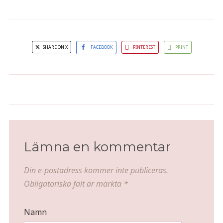
SHARE ON X
FACEBOOK
PINTEREST
PRINT
Citrusbakad lax med rå
Citronmojito
zucchinisallad
Lämna en kommentar
Din e-postadress kommer inte publiceras.
Obligatoriska fält är märkta
*
Namn