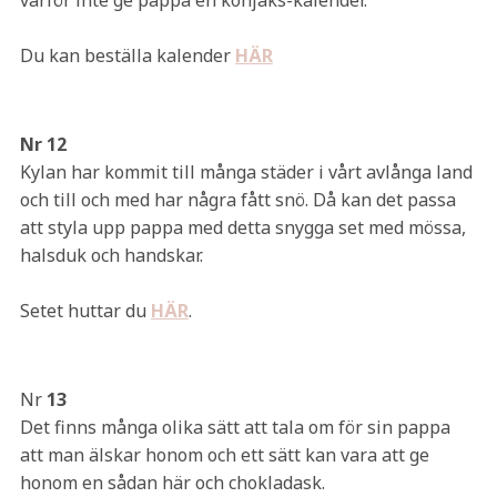
varför inte ge pappa en konjaks-kalender.
Du kan beställa kalender
HÄR
Nr 12
Kylan har kommit till många städer i vårt avlånga land
och till och med har några fått snö. Då kan det passa
att styla upp pappa med detta snygga set med mössa,
halsduk och handskar.
Setet huttar du
HÄR
.
Nr
13
Det finns många olika sätt att tala om för sin pappa
att man älskar honom och ett sätt kan vara att ge
honom en sådan här och chokladask.