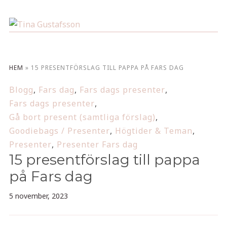
HEM
»
15 PRESENTFÖRSLAG TILL PAPPA PÅ FARS DAG
Blogg
,
Fars dag
,
Fars dags presenter
,
Fars dags presenter
,
Gå bort present (samtliga förslag)
,
Goodiebags / Presenter
,
Högtider & Teman
,
Presenter
,
Presenter Fars dag
15 presentförslag till pappa
på Fars dag
5 november, 2023