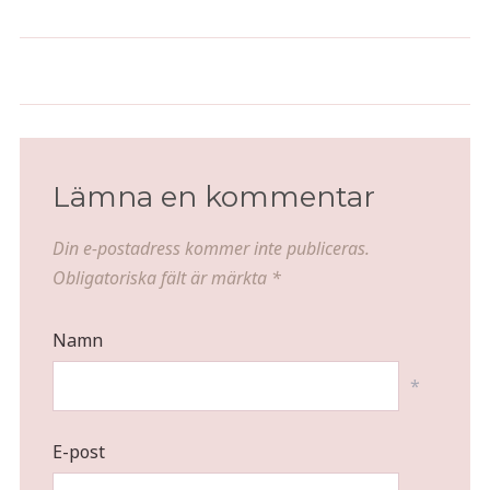
Lingon sour
Saffranslag
Lämna en kommentar
Din e-postadress kommer inte publiceras.
Obligatoriska fält är märkta
*
Namn
*
E-post