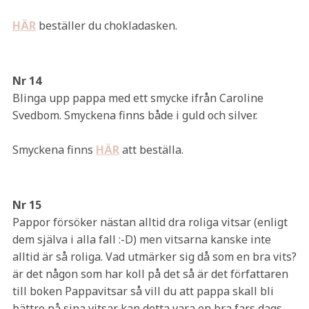
HÄR
beställer du chokladasken.
Nr 14
Blinga upp pappa med ett smycke ifrån Caroline
Svedbom. Smyckena finns både i guld och silver.
Smyckena finns
HÄR
att beställa.
Nr 15
Pappor försöker nästan alltid dra roliga vitsar (enligt
dem själva i alla fall :-D) men vitsarna kanske inte
alltid är så roliga. Vad utmärker sig då som en bra vits?
är det någon som har koll på det så är det författaren
till boken Pappavitsar så vill du att pappa skall bli
bättre på sina vitsar kan detta vara en bra fars dags