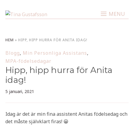
MENU
HEM
»
HIPP, HIPP HURRA FÖR ANITA IDAG!
Blogg
,
Min Personliga Assistans
,
MPA-födelsedagar
Hipp, hipp hurra för Anita
idag!
5 januari, 2021
Idag är det är min fina assistent Anitas födelsedag och
det måste självklart firas! 😀