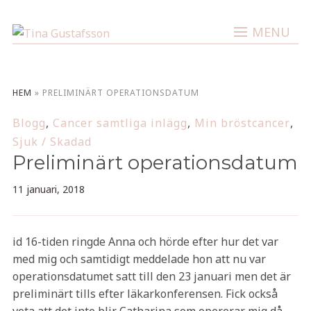
MENU
HEM
»
PRELIMINÄRT OPERATIONSDATUM
Blogg
,
Cancer samtliga inlägg
,
Min bröstcancer
,
Sjuk / Skadad
Preliminärt operationsdatum
11 januari, 2018
id 16-tiden ringde Anna och hörde efter hur det var
med mig och samtidigt meddelade hon att nu var
operationsdatumet satt till den 23 januari men det är
preliminärt tills efter läkarkonferensen. Fick också