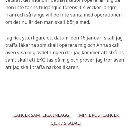
veta att det inte blir Catharina som opererar mig då
hon inte fanns tillgänglig förens 3-4 veckor längre
fram och så länge vill de inte vänta med operationen
om det nu är den man skall börja med.
Jag fick ytterligare ett datum, den 16 januari skall jag
träffa läkarna som skall operera mig och Anna skall
även visa mig avdelningen där jag kommer att strålas
samt skall ett EKG tas på mig och prover, jag tror även
att jag skall träffa narkosläkaren.
CANCER SAMTLIGA INLÄGG
MIN BRÖSTCANCER
SJUK / SKADAD