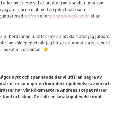
 eller helst inte vill är att äta traditionell julmat som
en jag äter gärna mat med en julig touch som
guetter med
saffran
eller
pepparkakskrydda
eller
la julbord innan julafton (men självklart äter jag julbord
lir jag väldigt glad när jag hittar ett annat sorts julbord
r bokat in i december
 något nytt och spännande där vi utifrån några av
 smårätter som ger en komplett upplevelse av vin och
julrätter har vår köksmästare Andreas skapat rätter
v, land och skog. Det blir en smakupplevelse med