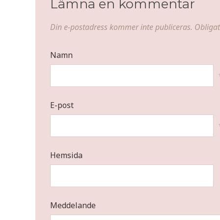
Lämna en kommentar
Din e-postadress kommer inte publiceras.
Obligat
Namn
E-post
Hemsida
Meddelande