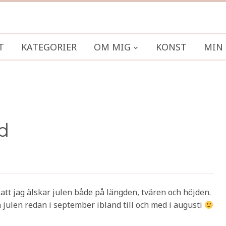
T
KATEGORIER
OM MIG
KONST
MIN 
rd
t att jag älskar julen både på längden, tvären och höjden.
era julen redan i september ibland till och med i augusti