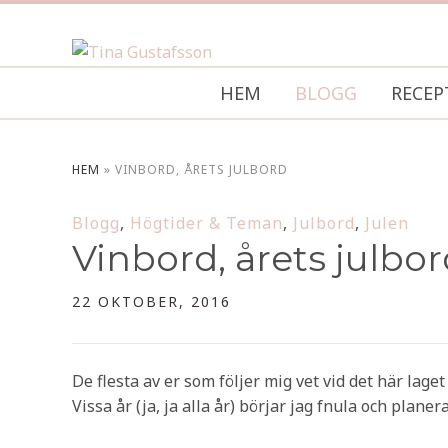
HEM
BLOGG
RECEP
HEM
»
VINBORD, ÅRETS JULBORD
Blogg
,
Högtider & Teman
,
Julbord
,
Julen
Vinbord, årets julbo
22 OKTOBER, 2016
De flesta av er som följer mig vet vid det här lage
Vissa år (ja, ja alla år) börjar jag fnula och plan