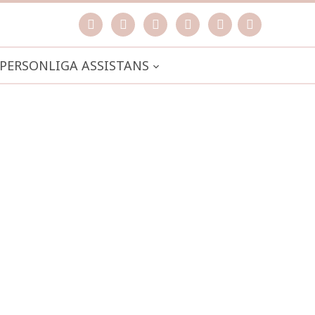
facebook
instagram
pinterest
spotify
mail
search

PERSONLIGA ASSISTANS