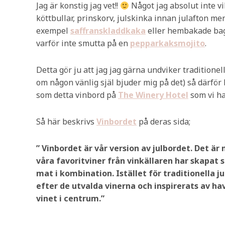
Jag är konstig jag vet!!
Något jag absolut inte vill
köttbullar, prinskorv, julskinka innan julafton m
exempel
saffranskladdkaka
eller hembakade ba
varför inte smutta på en
pepparkaksmojito
.
Detta gör ju att jag jag gärna undviker traditionel
om någon vänlig själ bjuder mig på det) så därför b
som detta vinbord på
The Winery Hotel
som vi ha
Så här beskrivs
Vinbordet
på deras sida;
” Vinbordet är vår version av julbordet. Det är
våra favoritviner från vinkällaren har skapat
mat i kombination. Istället för traditionella 
efter de utvalda vinerna och inspirerats av ha
vinet i centrum.”