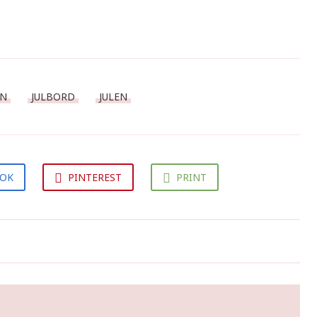
AN
JULBORD
JULEN
OOK
PINTEREST
PRINT
Amaretto- och persikomartini