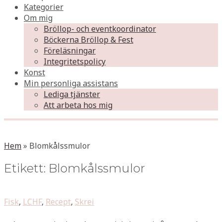
Kategorier
Om mig
Bröllop- och eventkoordinator
Böckerna Bröllop & Fest
Föreläsningar
Integritetspolicy
Konst
Min personliga assistans
Lediga tjänster
Att arbeta hos mig
Hem
»
Blomkålssmulor
Etikett:
Blomkålssmulor
Fisk
,
LCHF
,
Recept
,
Skrei