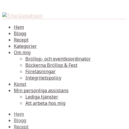
Hem
Blogg
Recept
Kategorier
Om mig
Bröllop- och eventkoordinator
Böckerna Bröllop & Fest
Föreläsningar
Integritetspolicy
Konst
Min personliga assistans
Lediga tjänster
Att arbeta hos mig
Hem
Blogg
Recept