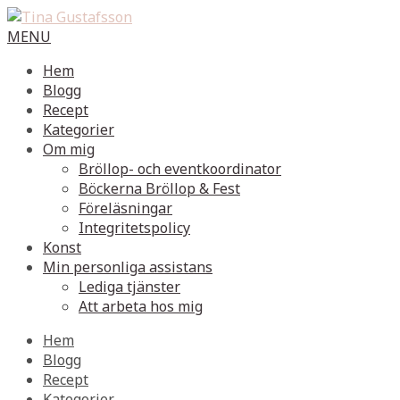
MENU
Hem
Blogg
Recept
Kategorier
Om mig
Bröllop- och eventkoordinator
Böckerna Bröllop & Fest
Föreläsningar
Integritetspolicy
Konst
Min personliga assistans
Lediga tjänster
Att arbeta hos mig
Hem
Blogg
Recept
Kategorier