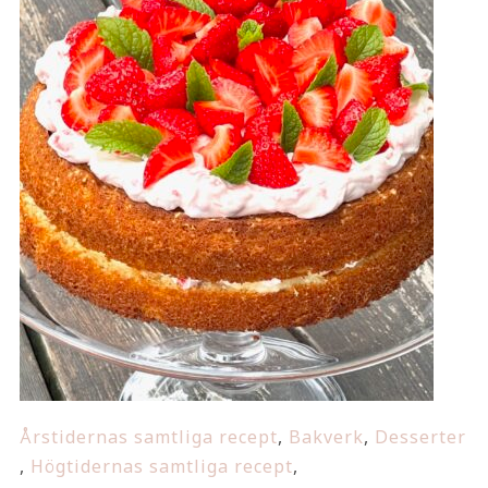
Årstidernas samtliga recept
,
Bakverk
,
Desserter
,
Högtidernas samtliga recept
,