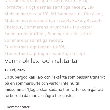
Årstidernas samtliga recept
,
Buffé
,
Fisk
,
Förrätter
,
Högtidernas samtliga recept
,
Lax
,
Midsommarens buffé
,
Midsommarens förrätter
,
Midsommarens samtliga recept
,
Räkor
,
Recept
,
Skaldjur
,
Sommarens bruncher / frukostar
,
Sommarens bufféer
,
Sommarens förrätter
,
Sommarens samtliga recept
,
Studentmottagningens buffé
,
Studentmottagningens samtliga recept
Varmrök lax- och räktårta
12 juni, 2026
En supergod kall lax- och räktårta som passar utmärkt
på en sommarbuffé och varför inte nu till
midsommar?! Jag älskar sådana här rätter som går att
förbereda då man är några fler gäster.
0 kommentarer