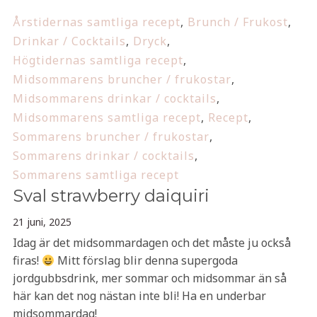
Årstidernas samtliga recept
,
Brunch / Frukost
,
Drinkar / Cocktails
,
Dryck
,
Högtidernas samtliga recept
,
Midsommarens bruncher / frukostar
,
Midsommarens drinkar / cocktails
,
Midsommarens samtliga recept
,
Recept
,
Sommarens bruncher / frukostar
,
Sommarens drinkar / cocktails
,
Sommarens samtliga recept
Sval strawberry daiquiri
21 juni, 2025
Idag är det midsommardagen och det måste ju också
firas!
Mitt förslag blir denna supergoda
jordgubbsdrink, mer sommar och midsommar än så
här kan det nog nästan inte bli! Ha en underbar
midsommardag!