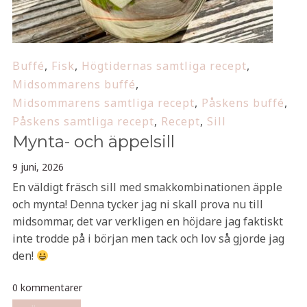
Buffé
,
Fisk
,
Högtidernas samtliga recept
,
Midsommarens buffé
,
Midsommarens samtliga recept
,
Påskens buffé
,
Påskens samtliga recept
,
Recept
,
Sill
Mynta- och äppelsill
9 juni, 2026
En väldigt fräsch sill med smakkombinationen äpple
och mynta! Denna tycker jag ni skall prova nu till
midsommar, det var verkligen en höjdare jag faktiskt
inte trodde på i början men tack och lov så gjorde jag
den!
0 kommentarer