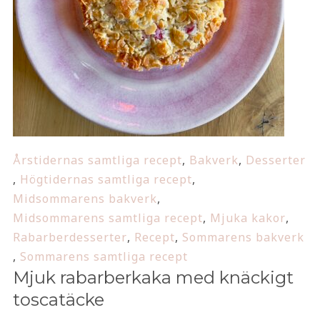
Årstidernas samtliga recept
,
Bakverk
,
Desserter
,
Högtidernas samtliga recept
,
Midsommarens bakverk
,
Midsommarens samtliga recept
,
Mjuka kakor
,
Rabarberdesserter
,
Recept
,
Sommarens bakverk
,
Sommarens samtliga recept
Mjuk rabarberkaka med knäckigt
toscatäcke