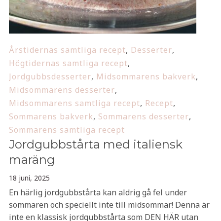
Årstidernas samtliga recept
,
Desserter
,
Högtidernas samtliga recept
,
Jordgubbsdesserter
,
Midsommarens bakverk
,
Midsommarens desserter
,
Midsommarens samtliga recept
,
Recept
,
Sommarens bakverk
,
Sommarens desserter
,
Sommarens samtliga recept
Jordgubbstårta med italiensk
maräng
18 juni, 2025
En härlig jordgubbstårta kan aldrig gå fel under
sommaren och speciellt inte till midsommar! Denna är
inte en klassisk jordgubbstårta som DEN HÄR utan