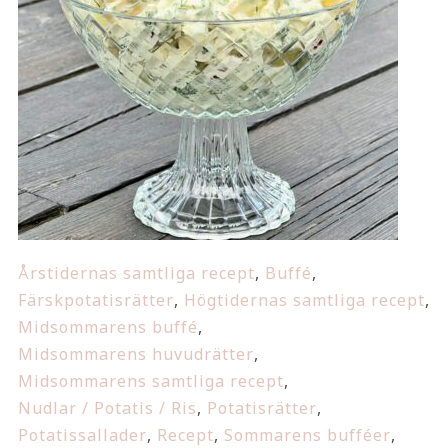
Årstidernas samtliga recept
,
Buffé
,
Färskpotatisrätter
,
Högtidernas samtliga recept
,
Midsommarens buffé
,
Midsommarens huvudrätter
,
Midsommarens samtliga recept
,
Nudlar / Potatis / Ris
,
Potatisrätter
,
Potatissallader
,
Recept
,
Sommarens bufféer
,