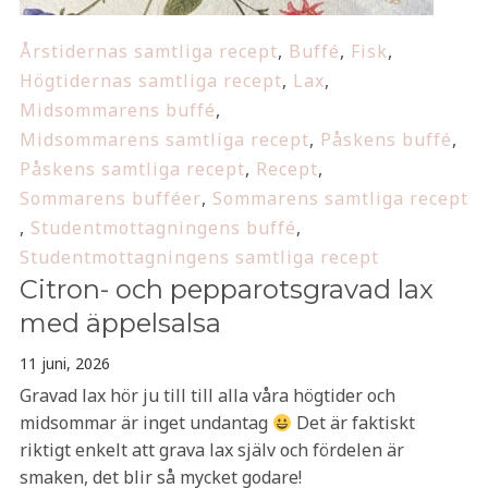
Årstidernas samtliga recept
,
Buffé
,
Fisk
,
Högtidernas samtliga recept
,
Lax
,
Midsommarens buffé
,
Midsommarens samtliga recept
,
Påskens buffé
,
Påskens samtliga recept
,
Recept
,
Sommarens bufféer
,
Sommarens samtliga recept
,
Studentmottagningens buffé
,
Studentmottagningens samtliga recept
Citron- och pepparotsgravad lax
med äppelsalsa
11 juni, 2026
Gravad lax hör ju till till alla våra högtider och
midsommar är inget undantag
Det är faktiskt
riktigt enkelt att grava lax själv och fördelen är
smaken, det blir så mycket godare!