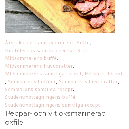
Årstidernas samtliga recept
,
Buffé
,
Högtidernas samtliga recept
,
Kött
,
Midsommarens buffé
,
Midsommarens huvudrätter
,
Midsommarens samtliga recept
,
Nötkött
,
Recept
,
Sommarens bufféer
,
Sommarens huvudrätter
,
Sommarens samtliga recept
,
Studentmottagningens buffé
,
Studentmottagningens samtliga recept
Peppar- och vitlöksmarinerad
oxfilé