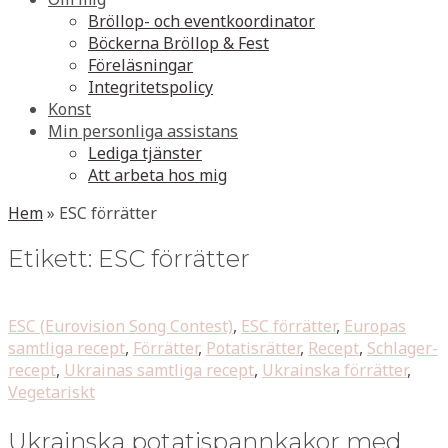
Bröllop- och eventkoordinator
Böckerna Bröllop & Fest
Föreläsningar
Integritetspolicy
Konst
Min personliga assistans
Lediga tjänster
Att arbeta hos mig
Hem
»
ESC förrätter
Etikett:
ESC förrätter
ESC (Eurovision Song Contest)
,
ESC förrätter
,
Europas
samtliga recept
,
Förrätter
,
Potatisrätter
,
Recept
,
Schlager-
recept
,
Ukrainas samtliga recept
,
Ukrainska förrätter
,
Vegetariskt
Ukrainska potatispannkakor med