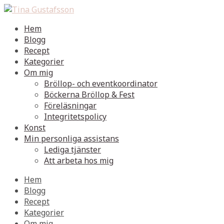
Hem
Blogg
Recept
Kategorier
Om mig
Bröllop- och eventkoordinator
Böckerna Bröllop & Fest
Föreläsningar
Integritetspolicy
Konst
Min personliga assistans
Lediga tjänster
Att arbeta hos mig
Hem
Blogg
Recept
Kategorier
Om mig