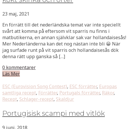
23 maj, 2021
En förrätt till det nederländska temat var inte speciellt
svårt att komma på eftersom vit sparris nu finns i
matbutikerna, en annan självklar sak var hollandaisesås!
Mer Nederländerna kan det nog nästan inte bli 😀 När
jag surfade runt på vit sparris och hollandaisesås dök
denna rätt upp ganska så […]
0 kommentarer
Läs Mer
ESC (Eurovision Song Contest)
,
ESC förrätter
,
Europas
samtliga recept
,
Förrätter
,
Portugals förrätter
,
Räkor
,
Recept
,
Schlager-recept
,
Skaldjur
Portugisisk scampi med vitlök
9 juni, 2018