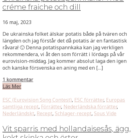
créme fraiche och dill
16 maj, 2023
De ukrainska folket älskar potatis både på tvären och
längden och jag förstår det då potatis är en fantastisk
råvara! 🙂 Denna potatispannkaka kan jag verkligen
rekommendera, vi åt den som förrätt i lördags på vår
eurovision-middag. Jag kommer absolut laga den igen
och kanske försvenska en aning med en […]
1 kommentar
Läs Mer
ESC (Eurovision Song Contest)
,
ESC förrätter
,
Europas
samtliga recept
,
Förrätter
,
Nederländska förrätter
,
Nederländskt
,
Recept
,
Schlager-recept
,
Sous Vide
Vit sparris med hollandaisesås, ägg,
kokt skinka och örter