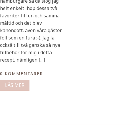
hamburgare så då slog jag
helt enkelt ihop dessa två
favoriter till en och samma
måltid och det blev
kanongott, även våra gäster
föll som en fura :-). Jag la
också till två ganska så nya
tillbehör för mig i detta
recept, nämligen […]
0 KOMMENTARER
LÄS MER