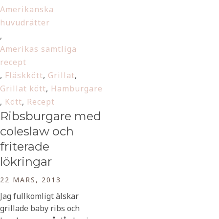
Amerikanska
huvudrätter
,
Amerikas samtliga
recept
,
Fläskkött
,
Grillat
,
Grillat kött
,
Hamburgare
,
Kött
,
Recept
Ribsburgare med
coleslaw och
friterade
lökringar
22 MARS, 2013
Jag fullkomligt älskar
grillade baby ribs och