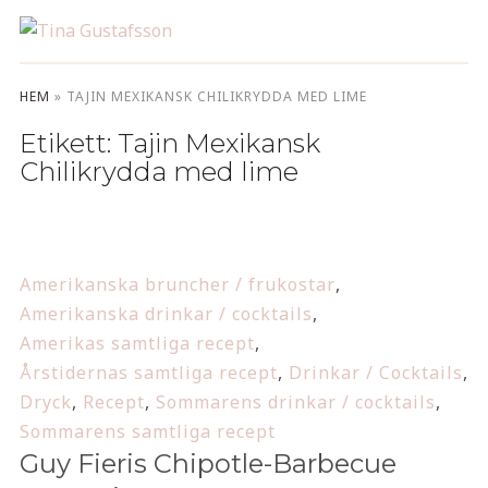
HEM
»
TAJIN MEXIKANSK CHILIKRYDDA MED LIME
Etikett:
Tajin Mexikansk
Chilikrydda med lime
Amerikanska bruncher / frukostar
,
Amerikanska drinkar / cocktails
,
Amerikas samtliga recept
,
Årstidernas samtliga recept
,
Drinkar / Cocktails
,
Dryck
,
Recept
,
Sommarens drinkar / cocktails
,
Sommarens samtliga recept
Guy Fieris Chipotle-Barbecue