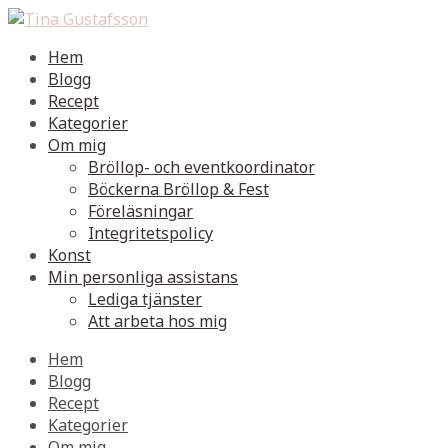
Hem
Blogg
Recept
Kategorier
Om mig
Bröllop- och eventkoordinator
Böckerna Bröllop & Fest
Föreläsningar
Integritetspolicy
Konst
Min personliga assistans
Lediga tjänster
Att arbeta hos mig
Hem
Blogg
Recept
Kategorier
Om mig