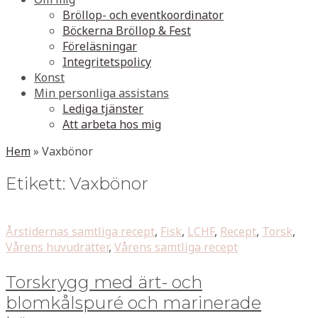
Bröllop- och eventkoordinator
Böckerna Bröllop & Fest
Föreläsningar
Integritetspolicy
Konst
Min personliga assistans
Lediga tjänster
Att arbeta hos mig
Hem
»
Vaxbönor
Etikett:
Vaxbönor
Årstidernas samtliga recept
,
Fisk
,
LCHF
,
Recept
,
Torsk
,
Vårens huvudrätter
,
Vårens samtliga recept
Torskrygg med ärt- och
blomkålspuré och marinerade