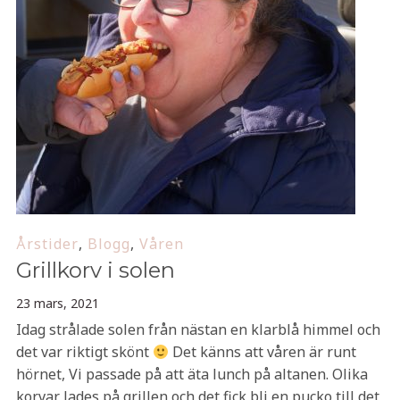
Årstider
,
Blogg
,
Våren
Grillkorv i solen
23 mars, 2021
Idag strålade solen från nästan en klarblå himmel och
det var riktigt skönt
Det känns att våren är runt
hörnet, Vi passade på att äta lunch på altanen. Olika
korvar lades på grillen och det fick bli en pucko till det