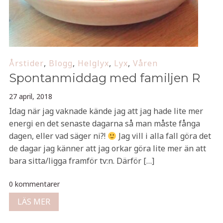
Årstider
,
Blogg
,
Helglyx
,
Lyx
,
Våren
Spontanmiddag med familjen R
27 april, 2018
Idag när jag vaknade kände jag att jag hade lite mer
energi en det senaste dagarna så man måste fånga
dagen, eller vad säger ni?!
Jag vill i alla fall göra det
de dagar jag känner att jag orkar göra lite mer än att
bara sitta/ligga framför tv:n. Därför […]
0 kommentarer
LÄS MER