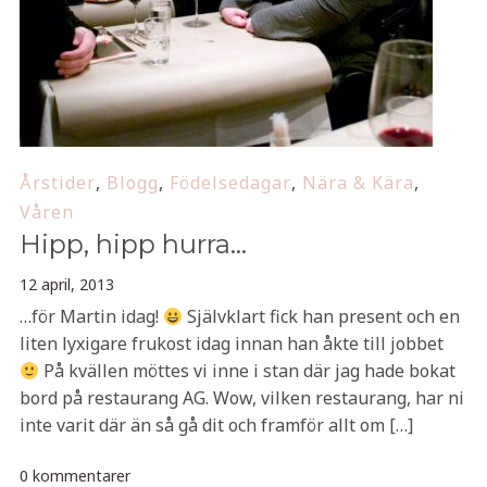
Årstider
,
Blogg
,
Födelsedagar
,
Nära & Kära
,
Våren
Hipp, hipp hurra…
12 april, 2013
…för Martin idag!
Självklart fick han present och en
liten lyxigare frukost idag innan han åkte till jobbet
På kvällen möttes vi inne i stan där jag hade bokat
bord på restaurang AG. Wow, vilken restaurang, har ni
inte varit där än så gå dit och framför allt om […]
0 kommentarer