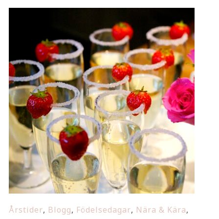
Årstider
,
Blogg
,
Födelsedagar
,
Nära & Kära
,