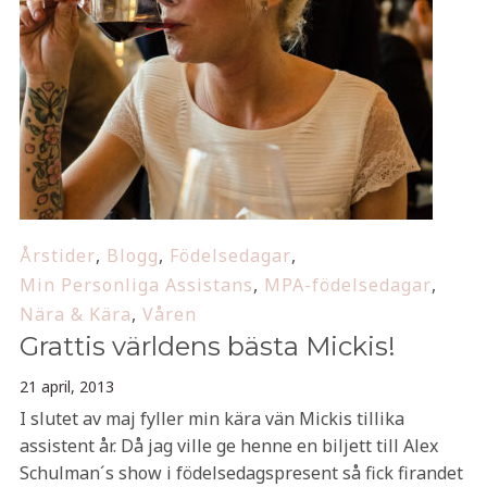
Årstider
,
Blogg
,
Födelsedagar
,
Min Personliga Assistans
,
MPA-födelsedagar
,
Nära & Kära
,
Våren
Grattis världens bästa Mickis!
21 april, 2013
I slutet av maj fyller min kära vän Mickis tillika
assistent år. Då jag ville ge henne en biljett till Alex
Schulman´s show i födelsedagspresent så fick firandet