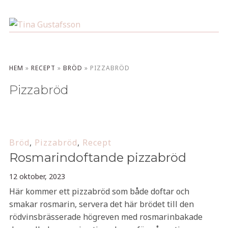
HEM
»
RECEPT
»
BRÖD
»
PIZZABRÖD
Pizzabröd
Bröd
,
Pizzabröd
,
Recept
Rosmarindoftande pizzabröd
12 oktober, 2023
Här kommer ett pizzabröd som både doftar och
smakar rosmarin, servera det här brödet till den
rödvinsbrässerade högreven med rosmarinbakade