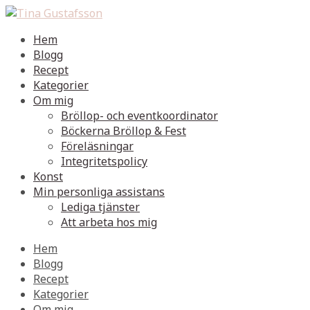
Hem
Blogg
Recept
Kategorier
Om mig
Bröllop- och eventkoordinator
Böckerna Bröllop & Fest
Föreläsningar
Integritetspolicy
Konst
Min personliga assistans
Lediga tjänster
Att arbeta hos mig
Hem
Blogg
Recept
Kategorier
Om mig