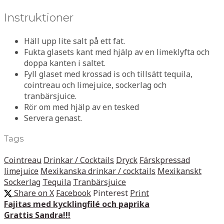
Instruktioner
Häll upp lite salt på ett fat.
Fukta glasets kant med hjälp av en limeklyfta och
doppa kanten i saltet.
Fyll glaset med krossad is och tillsätt tequila,
cointreau och limejuice, sockerlag och
tranbärsjuice.
Rör om med hjälp av en tesked
Servera genast.
Tags
Cointreau
Drinkar / Cocktails
Dryck
Färskpressad
limejuice
Mexikanska drinkar / cocktails
Mexikanskt
Sockerlag
Tequila
Tranbärsjuice
Share on X
Facebook
Pinterest
Print
Fajitas med kycklingfilé och paprika
Grattis Sandra!!!