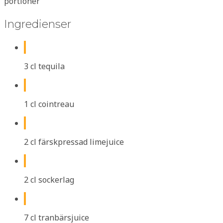
portioner
Ingredienser
3 cl tequila
1 cl cointreau
2 cl färskpressad limejuice
2 cl sockerlag
7 cl tranbärsjuice