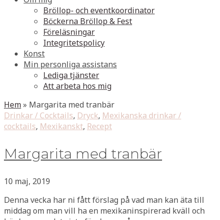
Bröllop- och eventkoordinator
Böckerna Bröllop & Fest
Föreläsningar
Integritetspolicy
Konst
Min personliga assistans
Lediga tjänster
Att arbeta hos mig
Hem
»
Margarita med tranbär
Drinkar / Cocktails
,
Dryck
,
Mexikanska drinkar /
cocktails
,
Mexikanskt
,
Recept
Margarita med tranbär
10 maj, 2019
Denna vecka har ni fått förslag på vad man kan äta till
middag om man vill ha en mexikaninspirerad kväll och