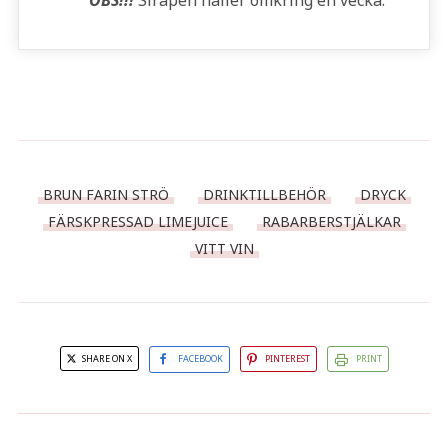
OBS!!!
Sirapen håller omkring en vecka.
BRUN FARIN STRÖ
DRINKTILLBEHÖR
DRYCK
FÄRSKPRESSAD LIMEJUICE
RABARBERSTJÄLKAR
VITT VIN
SHARE ON X
FACEBOOK
PINTEREST
PRINT