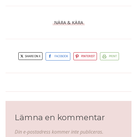
NÄRA & KÄRA
SHARE ON X
FACEBOOK
PINTEREST
PRINT
Mongolisk kyckling
Klassisk lasagne
Lämna en kommentar
Din e-postadress kommer inte publiceras.