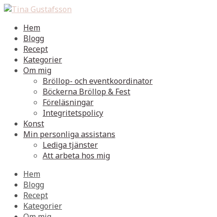
Hem
Blogg
Recept
Kategorier
Om mig
Bröllop- och eventkoordinator
Böckerna Bröllop & Fest
Föreläsningar
Integritetspolicy
Konst
Min personliga assistans
Lediga tjänster
Att arbeta hos mig
Hem
Blogg
Recept
Kategorier
Om mig