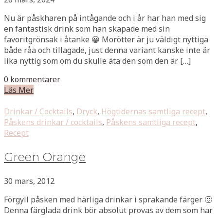
Nu är påskharen på intågande och i år har han med sig
en fantastisk drink som han skapade med sin
favoritgrönsak i åtanke 😀 Morötter är ju väldigt nyttiga
både råa och tillagade, just denna variant kanske inte är
lika nyttig som om du skulle äta den som den är […]
0 kommentarer
Läs Mer
Drinkar / Cocktails
,
Dryck
,
Högtidernas samtliga recept
,
Påskens drinkar / cocktails
,
Påskens samtliga recept
,
Recept
Green Orange
30 mars, 2012
Förgyll påsken med härliga drinkar i sprakande färger 🙂
Denna färglada drink bör absolut provas av dem som har