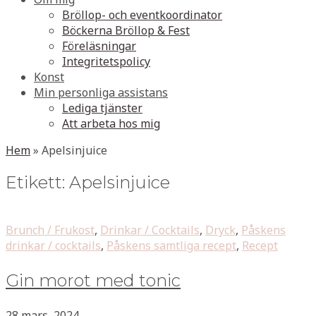
Bröllop- och eventkoordinator
Böckerna Bröllop & Fest
Föreläsningar
Integritetspolicy
Konst
Min personliga assistans
Lediga tjänster
Att arbeta hos mig
Hem
»
Apelsinjuice
Etikett:
Apelsinjuice
Brunch / Frukost
,
Drinkar / Cocktails
,
Dryck
,
Påskens
drinkar / cocktails
,
Påskens samtliga recept
,
Recept
Gin morot med tonic
28 mars, 2024