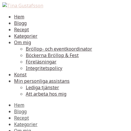
Hem
Blogg
Recept
Kategorier
Om mig
Bröllop- och eventkoordinator
Böckerna Bröllop & Fest
Föreläsningar
Integritetspolicy
Konst
Min personliga assistans
Lediga tjänster
Att arbeta hos mig
Hem
Blogg
Recept
Kategorier
Om mig