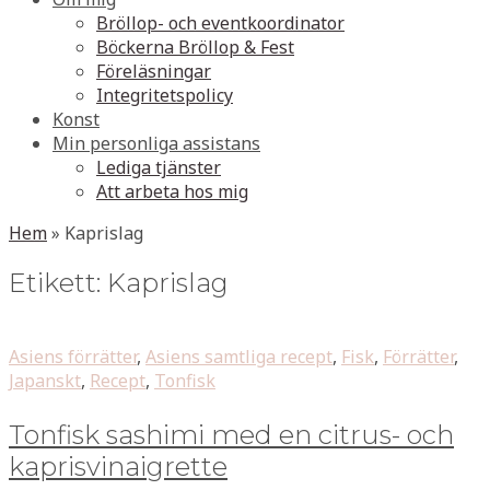
Bröllop- och eventkoordinator
Böckerna Bröllop & Fest
Föreläsningar
Integritetspolicy
Konst
Min personliga assistans
Lediga tjänster
Att arbeta hos mig
Hem
»
Kaprislag
Etikett:
Kaprislag
Asiens förrätter
,
Asiens samtliga recept
,
Fisk
,
Förrätter
,
Japanskt
,
Recept
,
Tonfisk
Tonfisk sashimi med en citrus- och
kaprisvinaigrette