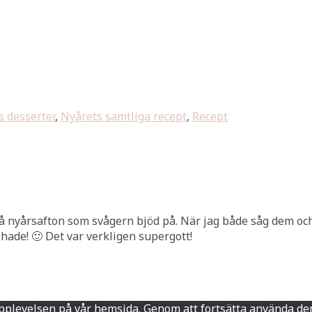
s desserter
,
Nyårets samtliga recept
,
Recept
på nyårsafton som svågern bjöd på. När jag både såg dem och
 hade! 🙂 Det var verkligen supergott!
sta upplevelsen på vår hemsida. Genom att fortsätta använd