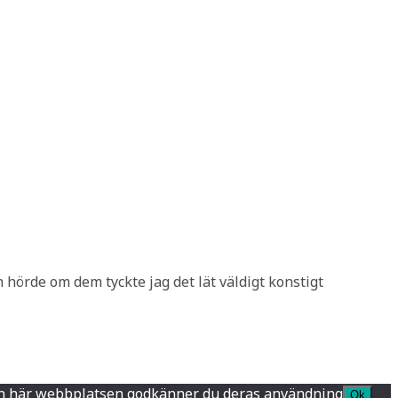
 hörde om dem tyckte jag det lät väldigt konstigt
a den här webbplatsen godkänner du deras användning
Ok