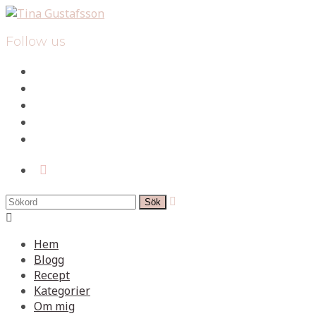
Follow us
facebook
instagram
pinterest
spotify
mail
search

Hem
Blogg
Recept
Kategorier
Om mig