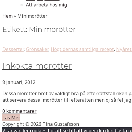
Att arbeta hos mig
Hem
»
Minimorötter
Etikett:
Minimorötter
Desserter
,
Grönsaker
,
Högtidernas samtliga recept
,
Nyåret
Inkokta morötter
8 januari, 2012
Dessa morötter bröt av väldigt bra på efterrättstallriken 
att servera dessa morötter till efterätten men oj så fel jag
0 kommentarer
Läs Mer
Copyright © 2026 Tina Gustafsson
Vi använder cookies för att se till att vi ger dig den bä