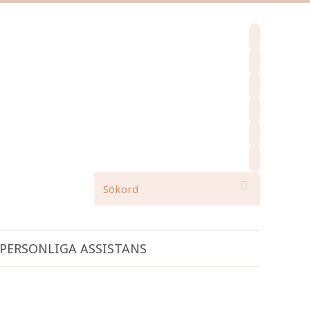
facebook
instagram
pinterest
spotify
mail
search

PERSONLIGA ASSISTANS