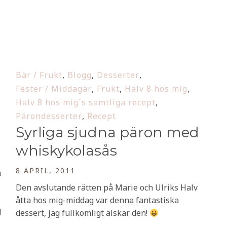
Bär / Frukt
,
Blogg
,
Desserter
,
Fester / Middagar
,
Frukt
,
Halv 8 hos mig
,
Halv 8 hos mig´s samtliga recept
,
Pärondesserter
,
Recept
Syrliga sjudna päron med
whiskykolasås
8 APRIL, 2011
å
Den avslutande rätten på Marie och Ulriks Halv
åtta hos mig-middag var denna fantastiska
g
dessert, jag fullkomligt älskar den!