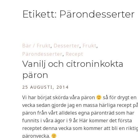
Etikett:
Pärondesserter
Bär / Frukt
,
Desserter
,
Frukt
,
Pärondesserter
,
Recept
Vanilj och citroninkokta
päron
25 AUGUSTI, 2014
Vi har börjat skörda våra päron
så för drygt en
vecka sedan gjorde jag en massa härliga recept p
päron från vårt alldeles egna päronträd som har
funnits i våra ägor i 9 år. Här kommer det första
receptet denna vecka som kommer att bli en rikti
päronvecka.